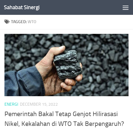
Sahabat Sinergi
Skip to content
TAGGED:
WTO
ENERGI
DECEMBER 15, 2022
Pemerintah Bakal Tetap Genjot Hilirasasi
Nikel, Kekalahan di WTO Tak Berpengaruh?