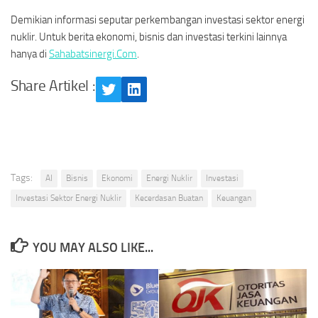
Demikian informasi seputar perkembangan investasi sektor energi
nuklir. Untuk berita ekonomi, bisnis dan investasi terkini lainnya
hanya di
Sahabatsinergi.Com
.
Share Artikel :
Twitter
LinkedIn
Tags:
AI
Bisnis
Ekonomi
Energi Nuklir
Investasi
Investasi Sektor Energi Nuklir
Kecerdasan Buatan
Keuangan
YOU MAY ALSO LIKE...