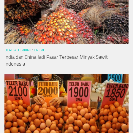
BERITA TERKINI
/
ENERGI
India dan China Jadi Pasar Terbesar Minyak Sawit
Indonesia