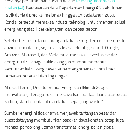
pesatnya pertumbuhan pusat data dan
teknologi kecerdasan
buatan (AI)
. Berdasarkan data Departemen Energi AS, kebutuhan
listrik dunia diprediksi melonjak hingga 75% pada tahun 2050.
Kondisi tersebut memaksa industri teknologi untuk mencari solusi
energi yang stabil, berkelanjutan, dan bebas karbon.
Setelah bertahun-tahun mengandalkan energi terbarukan seperti
angin dan matahari, sejumlah raksasa teknologi seperti Google,
Amazon, Microsoft, dan Meta mulai menjajaki investasi sektor
energi nuklir. Tenaga nuklir dianggap mampu memenuhi
kebutuhan listrik yang besar tanpa mengorbankan komitmen
terhadap keberlanjutan lingkungan.
Michael Terrell, Direktur Senior Energi dan Iklim di Google,
menyatakan, “Tenaga nuklir menawarkan manfaat luar biasa: bebas
karbon, stabil, dan dapat diandalkan sepanjang waktu.”
Sumber energi ini tidak hanya menjawab tantangan besar dari
pusat data yang membutuhkan pasokan daya konstan, tetapi juga
menjadi pendorong utama transformasi energi bersih global.