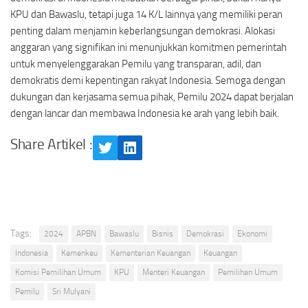
KPU dan Bawaslu, tetapi juga 14 K/L lainnya yang memiliki peran
penting dalam menjamin keberlangsungan demokrasi. Alokasi
anggaran yang signifikan ini menunjukkan komitmen pemerintah
untuk menyelenggarakan Pemilu yang transparan, adil, dan
demokratis demi kepentingan rakyat Indonesia. Semoga dengan
dukungan dan kerjasama semua pihak, Pemilu 2024 dapat berjalan
dengan lancar dan membawa Indonesia ke arah yang lebih baik.
Share Artikel :
Twitter
LinkedIn
Tags:
2024
APBN
Bawaslu
Bisnis
Demokrasi
Ekonomi
Indonesia
Kemenkeu
Kementerian Keuangan
Keuangan
Komisi Pemilihan Umum
KPU
Menteri Keuangan
Pemilihan Umum
Pemilu
Sri Mulyani