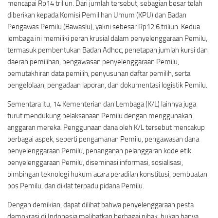
mencapai Rp14 triliun. Dari jumlah tersebut, sebagian besar telah
diberikan kepada Komisi Pemilihan Umum (KPU) dan Badan
Pengawas Pemilu (Bawaslu), yakni sebesar Rp12,6 triliun. Kedua
lembaga ini memiliki peran krusial dalam penyelenggaraan Pemilu,
termasuk pembentukan Badan Adhoc, penetapan jumlah kursi dan
daerah pemilihan, pengawasan penyelenggaraan Pemilu,
pemutakhiran data pemilih, penyusunan daftar pemilih, serta
pengelolaan, pengadaan laporan, dan dokumentasi logistik Pemilu.
Sementara itu, 14 Kementerian dan Lembaga (K/L) lainnya juga
turut mendukung pelaksanaan Pemilu dengan menggunakan
anggaran mereka. Penggunaan dana oleh K/L tersebut mencakup
berbagai aspek, seperti pengamanan Pemilu, pengawasan dana
penyelenggaraan Pemilu, penanganan pelanggaran kode etik
penyelenggaraan Pemilu, diseminasi informasi, sosialisasi,
bimbingan teknologi hukum acara peradilan konstitusi, pembuatan
pos Pemilu, dan diklat terpadu pidana Pemilu.
Dengan demikian, dapat dilihat bahwa penyelenggaraan pesta
demokrasi di Indonesia melibatkan berbagai pihak, bukan hanya