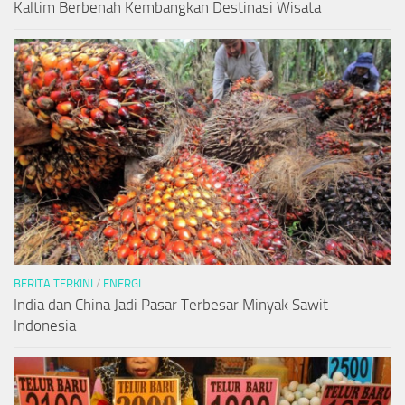
Kaltim Berbenah Kembangkan Destinasi Wisata
BERITA TERKINI
/
ENERGI
India dan China Jadi Pasar Terbesar Minyak Sawit
Indonesia