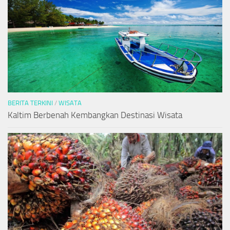
BERITA TERKINI
/
WISATA
Kaltim Berbenah Kembangkan Destinasi Wisata