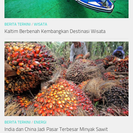
BERITA TERKINI
/
WISATA
Kaltim Berbenah Kembangkan Destinasi Wisata
BERITA TERKINI
/
ENERGI
India dan China Jadi Pasar Terbesar Minyak Sawit