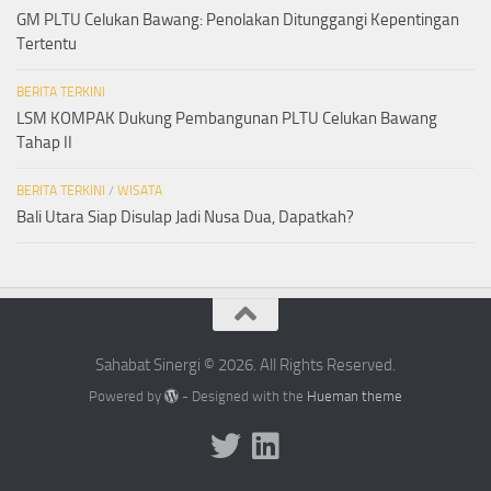
GM PLTU Celukan Bawang: Penolakan Ditunggangi Kepentingan
Tertentu
BERITA TERKINI
LSM KOMPAK Dukung Pembangunan PLTU Celukan Bawang
Tahap II
BERITA TERKINI
/
WISATA
Bali Utara Siap Disulap Jadi Nusa Dua, Dapatkah?
Sahabat Sinergi © 2026. All Rights Reserved.
Powered by
- Designed with the
Hueman theme