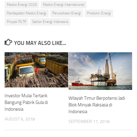
Medco Energi 2025
Medco Energi Internasional
Pendapatan Medco Energi
Perusahaan Energi
Produksi Energi
Proyek PLTP
Sektor Energi Indonesia
YOU MAY ALSO LIKE...
Investor Mulai Tertarik
Wilayah Timur Berpotensi Jadi
Bangung Pabrik Gula di
Blok Minyak Raksasa di
Indonesia
Indonesia
AUGUST 6, 2018
SEPTEMBER 17, 2018