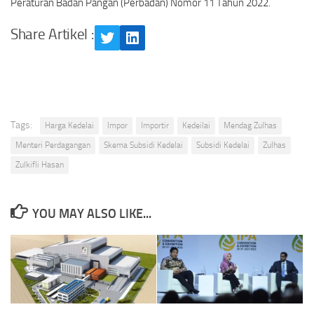
Peraturan Badan Pangan (Perbadan) Nomor 11 Tahun 2022.
Share Artikel :
Twitter
LinkedIn
Tags:
Harga Kedelai
Impor
Importir
Kedeilai
Mendag Zulhas
Menteri Perdagangan
Skema Subsidi Kedelai
Subsidi Kedelai
Zulhas
Zulkifli Hasan
YOU MAY ALSO LIKE...