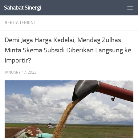
Sahabat Sinergi
Skip to content
BERITA TERKINI
Demi Jaga Harga Kedelai, Mendag Zulhas
Minta Skema Subsidi Diberikan Langsung ke
Importir?
JANUARY 17, 2023