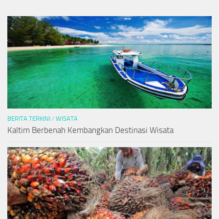
BERITA TERKINI
/
WISATA
Kaltim Berbenah Kembangkan Destinasi Wisata