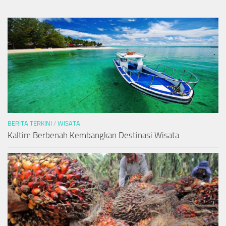
BERITA TERKINI
/
WISATA
Kaltim Berbenah Kembangkan Destinasi Wisata