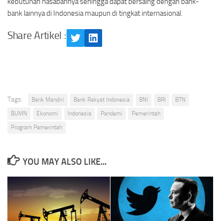
kebutuhan nasabahnya sehingga dapat bersaing dengan bank-
bank lainnya di Indonesia maupun di tingkat internasional.
Share Artikel :
Twitter
LinkedIn
Tags:
Bank Mandiri
Bank Rakyat Indonesia
BNI
BRI
BTN
BUMN
Ekonomi
Indonesia
Pandemi
Pemerintah
Program Pemerintah
YOU MAY ALSO LIKE...