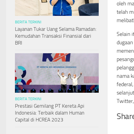
oleh ma
telah m
melibat
BERITA TERKINI
Layanan Tukar Uang Selama Ramadan:
Selain 
Kemudahan Transaksi Finansial dari
dugaan 
BRI
memenuh
pesango
pelangg
nama k
federal
selanju
BERITA TERKINI
Twitter
Prestasi Gemilang PT Kereta Api
Indonesia: Terbaik dalam Human
Share
Capital di HCREA 2023