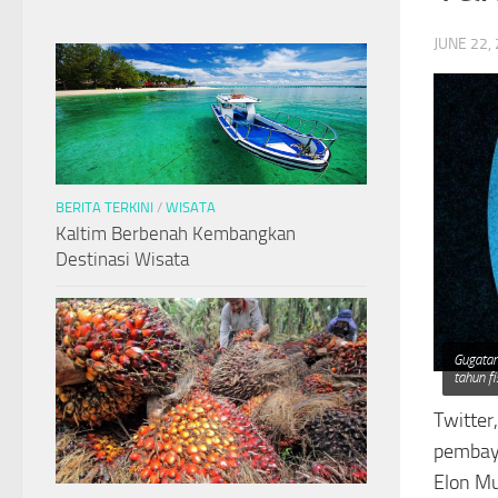
JUNE 22,
BERITA TERKINI
/
WISATA
Kaltim Berbenah Kembangkan
Destinasi Wisata
Gugatan
tahun f
Twitter
pembaya
Elon Mu