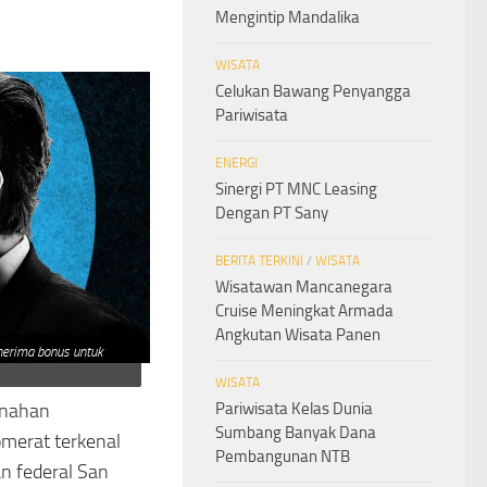
Mengintip Mandalika
WISATA
Celukan Bawang Penyangga
Pariwisata
ENERGI
Sinergi PT MNC Leasing
Dengan PT Sany
BERITA TERKINI
/
WISATA
Wisatawan Mancanegara
Cruise Meningkat Armada
Angkutan Wisata Panen
nerima bonus untuk
WISATA
Pariwisata Kelas Dunia
enahan
Sumbang Banyak Dana
omerat terkenal
Pembangunan NTB
an federal San