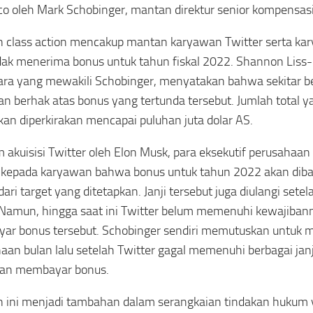
co oleh Mark Schobinger, mantan direktur senior kompensas
 class action mencakup mantan karyawan Twitter serta kar
dak menerima bonus untuk tahun fiskal 2022. Shannon Liss-
ra yang mewakili Schobinger, menyatakan bahwa sekitar be
n berhak atas bonus yang tertunda tersebut. Jumlah total 
kan diperkirakan mencapai puluhan juta dolar AS.
 akuisisi Twitter oleh Elon Musk, para eksekutif perusahaan 
i kepada karyawan bahwa bonus untuk tahun 2022 akan dib
ari target yang ditetapkan. Janji tersebut juga diulangi setel
. Namun, hingga saat ini Twitter belum memenuhi kewajiban
r bonus tersebut. Schobinger sendiri memutuskan untuk 
aan bulan lalu setelah Twitter gagal memenuhi berbagai janj
lan membayar bonus.
 ini menjadi tambahan dalam serangkaian tindakan hukum 