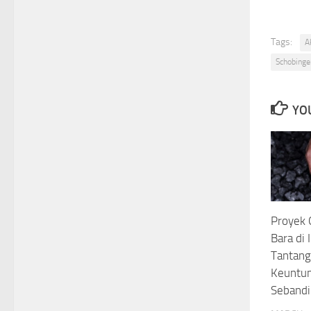
Tags:
A
Schobinge
YOU
Proyek G
Bara di 
Tantang
Keuntun
Seband