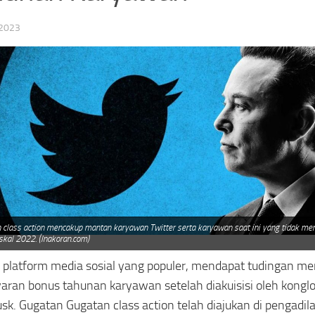
 2023
 class action mencakup mantan karyawan Twitter serta karyawan saat ini yang tidak me
iskal 2022. (Inakoran.com)
, platform media sosial yang populer, mendapat tudingan m
ran bonus tahunan karyawan setelah diakuisisi oleh kongl
sk. Gugatan Gugatan class action telah diajukan di pengadil