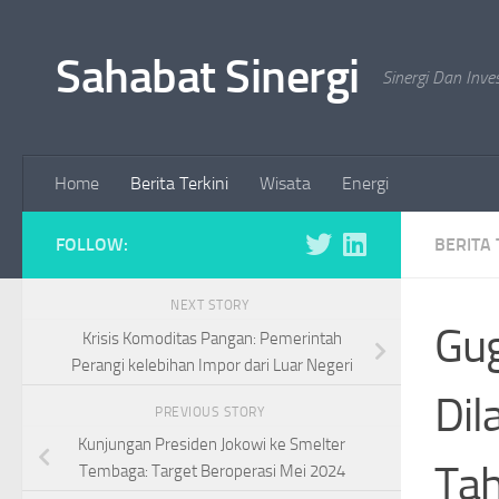
Skip to content
Sahabat Sinergi
Sinergi Dan Inve
Home
Berita Terkini
Wisata
Energi
FOLLOW:
BERITA 
NEXT STORY
Gug
Krisis Komoditas Pangan: Pemerintah
Perangi kelebihan Impor dari Luar Negeri
Dil
PREVIOUS STORY
Kunjungan Presiden Jokowi ke Smelter
Ta
Tembaga: Target Beroperasi Mei 2024