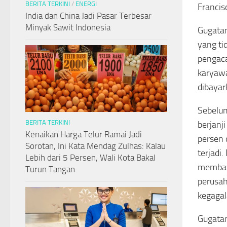
BERITA TERKINI
/
ENERGI
Francis
India dan China Jadi Pasar Terbesar
Minyak Sawit Indonesia
Gugatan
yang ti
pengaca
karyawa
dibayar
Sebelum
BERITA TERKINI
berjanj
Kenaikan Harga Telur Ramai Jadi
persen d
Sorotan, Ini Kata Mendag Zulhas: Kalau
terjadi
Lebih dari 5 Persen, Wali Kota Bakal
membaya
Turun Tangan
perusah
kegaga
Gugatan