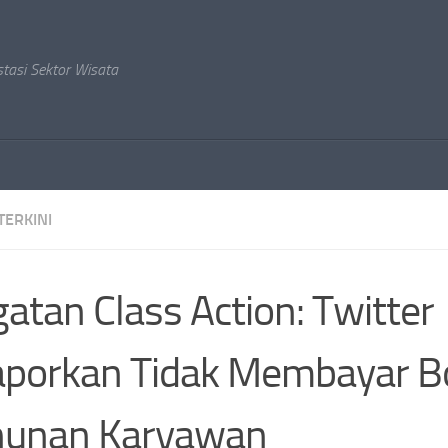
stasi Sektor Wisata
TERKINI
atan Class Action: Twitter
aporkan Tidak Membayar 
hunan Karyawan