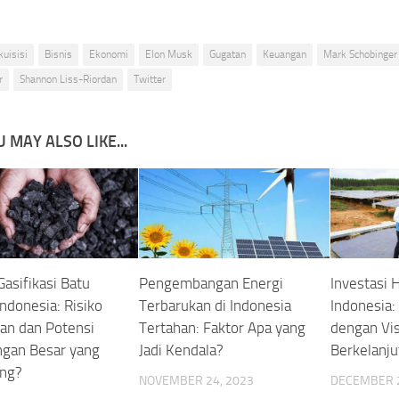
kuisisi
Bisnis
Ekonomi
Elon Musk
Gugatan
Keuangan
Mark Schobinger
r
Shannon Liss-Riordan
Twitter
 MAY ALSO LIKE...
asifikasi Batu
Pengembangan Energi
Investasi H
Indonesia: Risiko
Terbarukan di Indonesia
Indonesia
an dan Potensi
Tertahan: Faktor Apa yang
dengan Vis
gan Besar yang
Jadi Kendala?
Berkelanju
ing?
NOVEMBER 24, 2023
DECEMBER 2