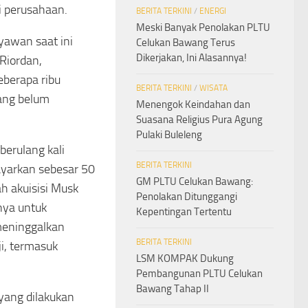
i perusahaan.
BERITA TERKINI
/
ENERGI
Meski Banyak Penolakan PLTU
yawan saat ini
Celukan Bawang Terus
Dikerjakan, Ini Alasannya!
Riordan,
berapa ribu
BERITA TERKINI
/
WISATA
yang belum
Menengok Keindahan dan
Suasana Religius Pura Agung
Pulaki Buleleng
berulang kali
BERITA TERKINI
ayarkan sebesar 50
GM PLTU Celukan Bawang:
ah akuisisi Musk
Penolakan Ditunggangi
nya untuk
Kepentingan Tertentu
meninggalkan
BERITA TERKINI
i, termasuk
LSM KOMPAK Dukung
Pembangunan PLTU Celukan
Bawang Tahap II
yang dilakukan