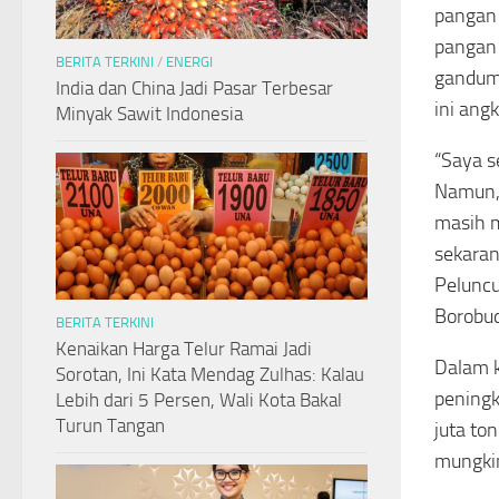
pangan
pangan 
BERITA TERKINI
/
ENERGI
gandum,
India dan China Jadi Pasar Terbesar
ini ang
Minyak Sawit Indonesia
“Saya s
Namun, 
masih m
sekaran
Peluncu
Borobud
BERITA TERKINI
Kenaikan Harga Telur Ramai Jadi
Dalam k
Sorotan, Ini Kata Mendag Zulhas: Kalau
peningk
Lebih dari 5 Persen, Wali Kota Bakal
Turun Tangan
juta to
mungkin