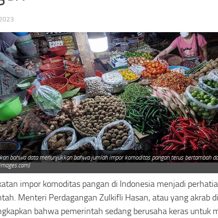
 2023
kan bahwa data menunjukkan bahwa jumlah impor komoditas pangan terus bertambah dar
images.com)
atan impor komoditas pangan di Indonesia menjadi perhatian
tah. Menteri Perdagangan Zulkifli Hasan, atau yang akrab d
gkapkan bahwa pemerintah sedang berusaha keras untuk m