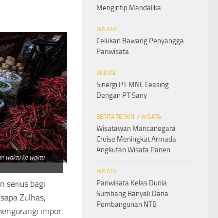
Mengintip Mandalika
WISATA
Celukan Bawang Penyangga
Pariwisata
ENERGI
Sinergi PT MNC Leasing
Dengan PT Sany
BERITA TERKINI
/
WISATA
Wisatawan Mancanegara
Cruise Meningkat Armada
Angkutan Wisata Panen
i waktu ke waktu.
WISATA
Pariwisata Kelas Dunia
 serius bagi
Sumbang Banyak Dana
isapa Zulhas,
Pembangunan NTB
engurangi impor