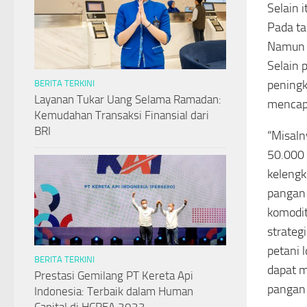
Selain 
Pada ta
Namun k
Selain 
peningk
BERITA TERKINI
Layanan Tukar Uang Selama Ramadan:
mencapa
Kemudahan Transaksi Finansial dari
BRI
“Misaln
50.000 
kelengk
pangan
komodit
strateg
petani 
BERITA TERKINI
dapat m
Prestasi Gemilang PT Kereta Api
pangan 
Indonesia: Terbaik dalam Human