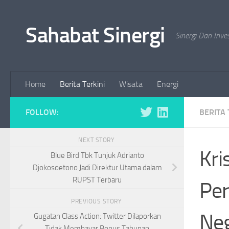
Skip to content
Sahabat Sinergi
Sinergi Dan Inve
Home
Berita Terkini
Wisata
Energi
FOLLOW:
BERITA 
NEXT STORY
Kri
Blue Bird Tbk Tunjuk Adrianto
Djokosoetono Jadi Direktur Utama dalam
RUPST Terbaru
Per
PREVIOUS STORY
Neg
Gugatan Class Action: Twitter Dilaporkan
Tidak Membayar Bonus Tahunan