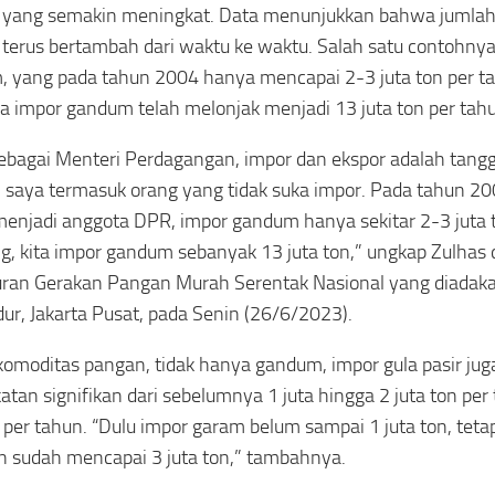
 yang semakin meningkat. Data menunjukkan bahwa jumlah
terus bertambah dari waktu ke waktu. Salah satu contohnya
 yang pada tahun 2004 hanya mencapai 2-3 juta ton per t
ka impor gandum telah melonjak menjadi 13 juta ton per tah
ebagai Menteri Perdagangan, impor dan ekspor adalah tang
saya termasuk orang yang tidak suka impor. Pada tahun 20
enjadi anggota DPR, impor gandum hanya sekitar 2-3 juta
g, kita impor gandum sebanyak 13 juta ton,” ungkap Zulhas
ran Gerakan Pangan Murah Serentak Nasional yang diadaka
ur, Jakarta Pusat, pada Senin (26/6/2023).
omoditas pangan, tidak hanya gandum, impor gula pasir ju
atan signifikan dari sebelumnya 1 juta hingga 2 juta ton per
n per tahun. “Dulu impor garam belum sampai 1 juta ton, teta
 sudah mencapai 3 juta ton,” tambahnya.