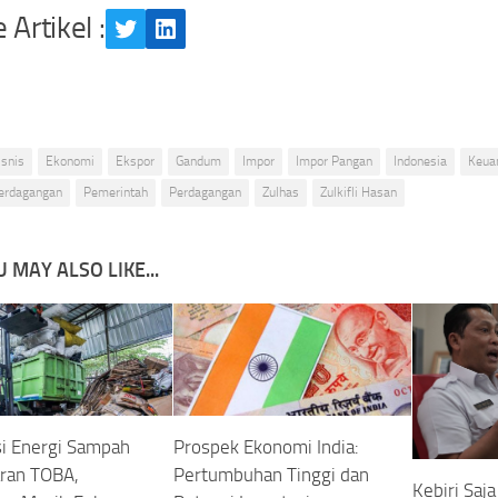
 Artikel :
Twitter
LinkedIn
isnis
Ekonomi
Ekspor
Gandum
Impor
Impor Pangan
Indonesia
Keua
erdagangan
Pemerintah
Perdagangan
Zulhas
Zulkifli Hasan
 MAY ALSO LIKE...
si Energi Sampah
Prospek Ekonomi India:
aran TOBA,
Pertumbuhan Tinggi dan
Kebiri Saja