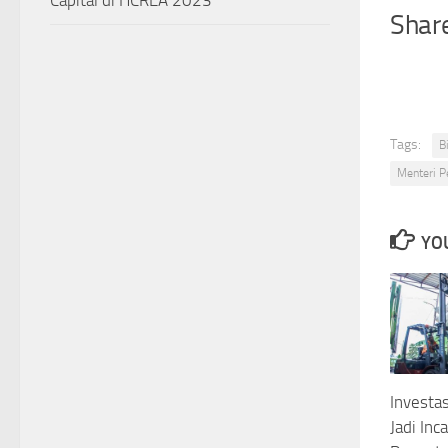
Capital di HCREA 2023
Share
Tags:
B
Menteri P
YOU
Investa
Jadi Inc