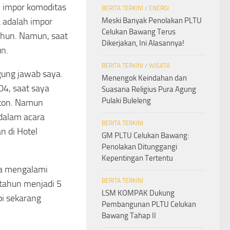
 impor komoditas
BERITA TERKINI
/
ENERGI
Meski Banyak Penolakan PLTU
 adalah impor
Celukan Bawang Terus
ahun. Namun, saat
Dikerjakan, Ini Alasannya!
un.
BERITA TERKINI
/
WISATA
gung jawab saya.
Menengok Keindahan dan
04, saat saya
Suasana Religius Pura Agung
Pulaki Buleleng
 ton. Namun
 dalam acara
BERITA TERKINI
n di Hotel
GM PLTU Celukan Bawang:
Penolakan Ditunggangi
Kepentingan Tertentu
ga mengalami
BERITA TERKINI
 tahun menjadi 5
LSM KOMPAK Dukung
pi sekarang
Pembangunan PLTU Celukan
Bawang Tahap II