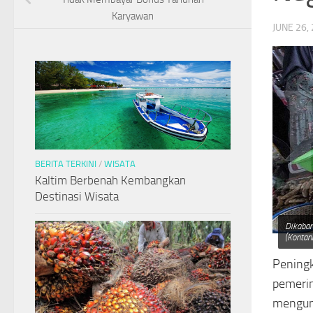
Karyawan
JUNE 26,
BERITA TERKINI
/
WISATA
Kaltim Berbenah Kembangkan
Destinasi Wisata
Dikabar
(Kontan
Peningk
pemerin
mengun