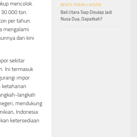
ukup mencolok.
BERITA TERKINI
/
WISATA
 30.000 ton.
Bali Utara Siap Disulap Jadi
Nusa Dua, Dapatkah?
on per tahun.
uga mengalami
hunnya dan kini
por sekitar
. Ini termasuk
gurangi impor
n ketahanan
langkah-langkah
 negeri, mendukung
mikian, Indonesia
kan ketersediaan