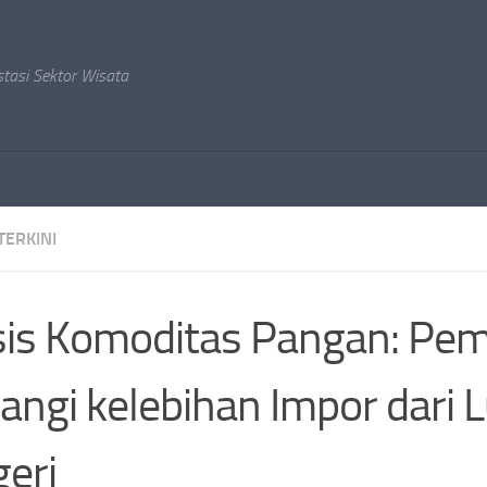
stasi Sektor Wisata
TERKINI
sis Komoditas Pangan: Pem
angi kelebihan Impor dari 
eri