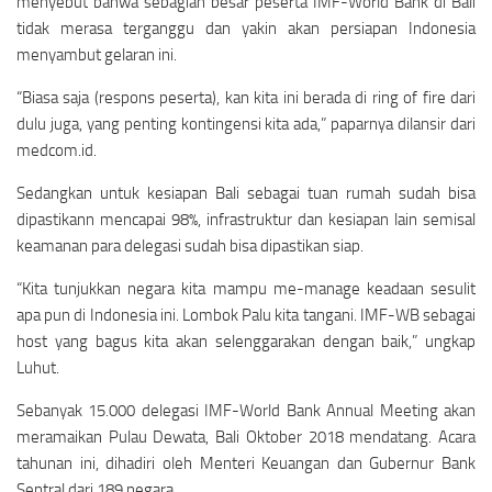
menyebut bahwa sebagian besar peserta IMF-World Bank di Bali
tidak merasa terganggu dan yakin akan persiapan Indonesia
menyambut gelaran ini.
“Biasa saja (respons peserta), kan kita ini berada di ring of fire dari
dulu juga, yang penting kontingensi kita ada,” paparnya dilansir dari
medcom.id.
Sedangkan untuk kesiapan Bali sebagai tuan rumah sudah bisa
dipastikann mencapai 98%, infrastruktur dan kesiapan lain semisal
keamanan para delegasi sudah bisa dipastikan siap.
“Kita tunjukkan negara kita mampu me-manage keadaan sesulit
apa pun di Indonesia ini. Lombok Palu kita tangani. IMF-WB sebagai
host yang bagus kita akan selenggarakan dengan baik,” ungkap
Luhut.
Sebanyak 15.000 delegasi IMF-World Bank Annual Meeting akan
meramaikan Pulau Dewata, Bali Oktober 2018 mendatang. Acara
tahunan ini, dihadiri oleh Menteri Keuangan dan Gubernur Bank
Sentral dari 189 negara.