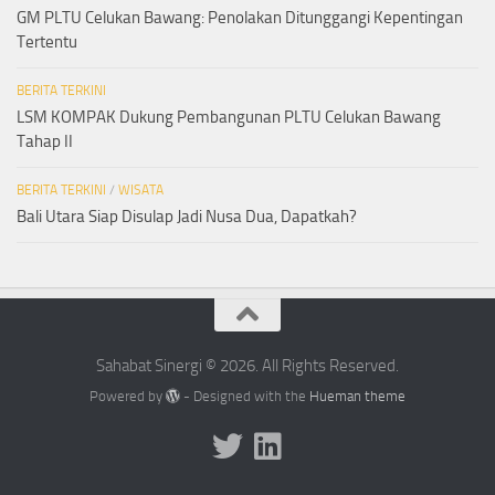
GM PLTU Celukan Bawang: Penolakan Ditunggangi Kepentingan
Tertentu
BERITA TERKINI
LSM KOMPAK Dukung Pembangunan PLTU Celukan Bawang
Tahap II
BERITA TERKINI
/
WISATA
Bali Utara Siap Disulap Jadi Nusa Dua, Dapatkah?
Sahabat Sinergi © 2026. All Rights Reserved.
Powered by
- Designed with the
Hueman theme