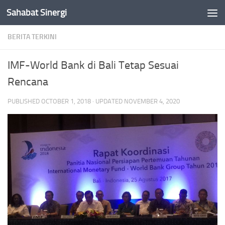
Sahabat Sinergi
Skip to content
BERITA TERKINI
IMF-World Bank di Bali Tetap Sesuai
Rencana
PUBLISHED
OCTOBER 1, 2018
· UPDATED
NOVEMBER 4, 2020