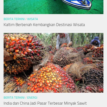
BERITA TERKINI
/
WISATA
Kaltim Berbenah Kembangkan Destinasi Wisata
BERITA TERKINI
/
ENERGI
India dan China Jadi Pasar Terbesar Minyak Sawit