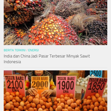
BERITA TERKINI
/
ENERGI
India dan China Jadi Pasar Terbesar Minyak Sawit
Indonesia