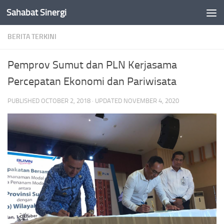
Sahabat Sinergi
Skip to content
BERITA TERKINI
Pemprov Sumut dan PLN Kerjasama
Percepatan Ekonomi dan Pariwisata
PUBLISHED
OCTOBER 2, 2018
· UPDATED
NOVEMBER 4, 2020