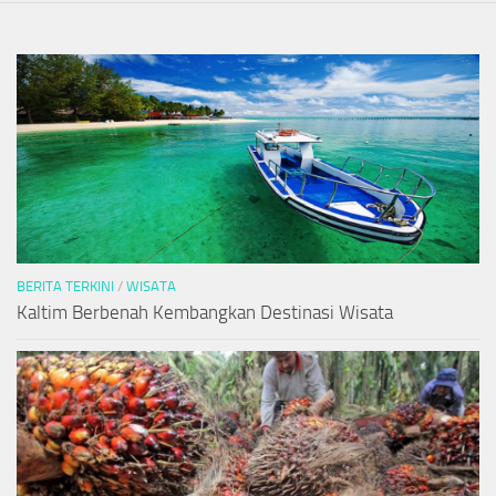
BERITA TERKINI
/
WISATA
Kaltim Berbenah Kembangkan Destinasi Wisata