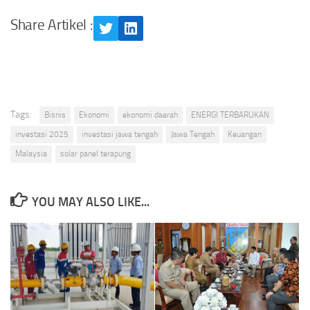
Share Artikel :
Twitter
LinkedIn
Tags:
Bisnis
Ekonomi
ekonomi daerah
ENERGI TERBARUKAN
investasi 2025
investasi jawa tengah
Jawa Tengah
Keuangan
Malaysia
solar panel terapung
YOU MAY ALSO LIKE...