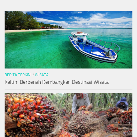
BERITA TERKINI
/
WISATA
Kaltim Berbenah Kembangkan Destinasi Wisata