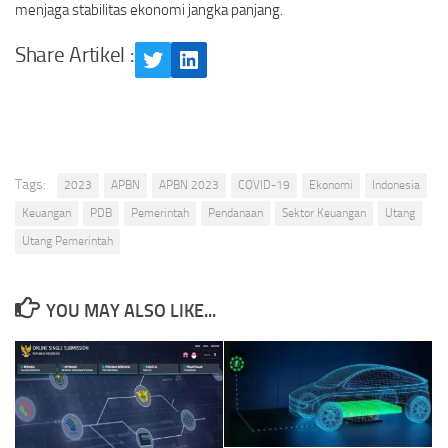
menjaga stabilitas ekonomi jangka panjang.
Share Artikel :
Twitter
LinkedIn
Tags:
2023
APBN
APBN 2023
COVID-19
Ekonomi
Indonesia
Keuangan
PDB
Pemerintah
Pendanaan
Sektor Keuangan
Utang
Utang Pemerintah
YOU MAY ALSO LIKE...