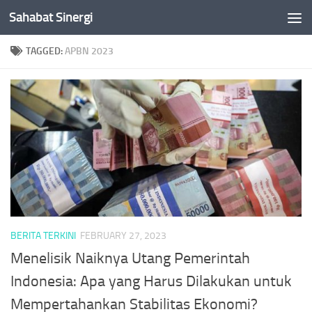
Sahabat Sinergi
Skip to content
TAGGED:
APBN 2023
BERITA TERKINI
FEBRUARY 27, 2023
Menelisik Naiknya Utang Pemerintah
Indonesia: Apa yang Harus Dilakukan untuk
Mempertahankan Stabilitas Ekonomi?