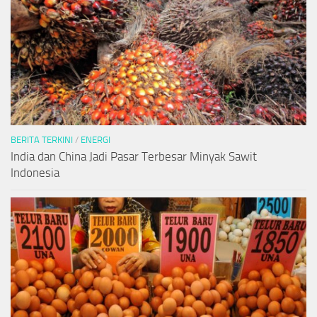
BERITA TERKINI
/
ENERGI
India dan China Jadi Pasar Terbesar Minyak Sawit
Indonesia