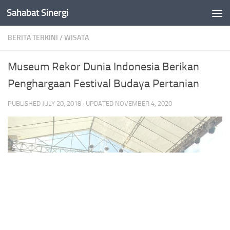
Sahabat Sinergi
Skip to content
BERITA TERKINI
/
WISATA
Museum Rekor Dunia Indonesia Berikan
Penghargaan Festival Budaya Pertanian
PUBLISHED
JULY 20, 2018
· UPDATED
NOVEMBER 4, 2020