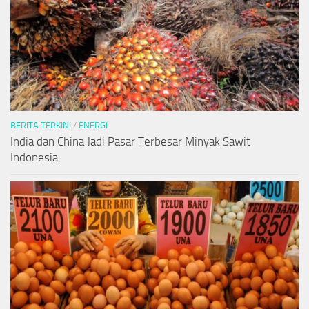
BERITA TERKINI
/
ENERGI
India dan China Jadi Pasar Terbesar Minyak Sawit
Indonesia