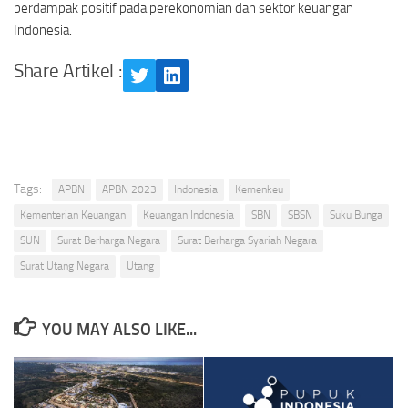
berdampak positif pada perekonomian dan sektor keuangan
Indonesia.
Share Artikel :
Twitter
LinkedIn
Tags:
APBN
APBN 2023
Indonesia
Kemenkeu
Kementerian Keuangan
Keuangan Indonesia
SBN
SBSN
Suku Bunga
SUN
Surat Berharga Negara
Surat Berharga Syariah Negara
Surat Utang Negara
Utang
YOU MAY ALSO LIKE...