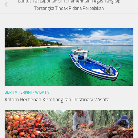
Buntut Tak Laporkan SPT: Pemerintah Tegas Tangkap
Tersangka Tindak Pidana Perpajakan
BERITA TERKINI
/
WISATA
Kaltim Berbenah Kembangkan Destinasi Wisata