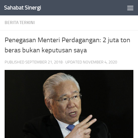
Sahabat Sinergi
Skip to content
BERITA TERKINI
Penegasan Menteri Perdagangan: 2 juta ton
beras bukan keputusan saya
PUBLISHED
SEPTEMBER 21, 2018
· UPDATED
NOVEMBER 4, 2020