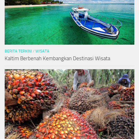
BERITA TERKINI
/
WISATA
Kaltim Berbenah Kembangkan Destinasi Wisata