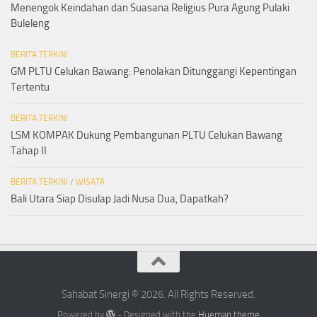
Menengok Keindahan dan Suasana Religius Pura Agung Pulaki
Buleleng
BERITA TERKINI
GM PLTU Celukan Bawang: Penolakan Ditunggangi Kepentingan
Tertentu
BERITA TERKINI
LSM KOMPAK Dukung Pembangunan PLTU Celukan Bawang
Tahap II
BERITA TERKINI
/
WISATA
Bali Utara Siap Disulap Jadi Nusa Dua, Dapatkah?
Sahabat Sinergi © 2026. All Rights Reserved.
Powered by
- Designed with the
Hueman theme