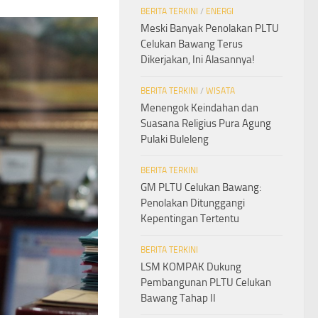
BERITA TERKINI
/
ENERGI
Meski Banyak Penolakan PLTU
Celukan Bawang Terus
Dikerjakan, Ini Alasannya!
BERITA TERKINI
/
WISATA
Menengok Keindahan dan
Suasana Religius Pura Agung
Pulaki Buleleng
BERITA TERKINI
GM PLTU Celukan Bawang:
Penolakan Ditunggangi
Kepentingan Tertentu
BERITA TERKINI
LSM KOMPAK Dukung
Pembangunan PLTU Celukan
Bawang Tahap II