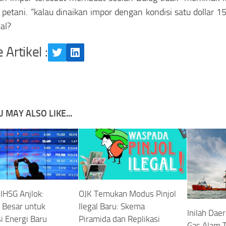
 petani. “kalau dinaikan impor dengan kondisi satu dollar 1
ual?
 Artikel :
Twitter
LinkedIn
 MAY ALSO LIKE...
HSG Anjlok:
OJK Temukan Modus Pinjol
 Besar untuk
Ilegal Baru: Skema
Inilah Dae
i Energi Baru
Piramida dan Replikasi
Gas Alam T