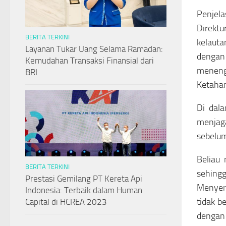
Penjela
Direkt
BERITA TERKINI
kelauta
Layanan Tukar Uang Selama Ramadan:
dengan 
Kemudahan Transaksi Finansial dari
menengg
BRI
Ketahan
Di dal
menjag
sebelum
Beliau
BERITA TERKINI
sehingg
Prestasi Gemilang PT Kereta Api
Menyer
Indonesia: Terbaik dalam Human
tidak be
Capital di HCREA 2023
dengan 