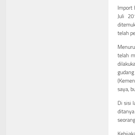
Import 
Juli 2
ditemu
telah p
Menuru
telah m
dilakuk
gudang 
(Kement
saya, b
Di sisi
ditanya
seoran
Kebijak