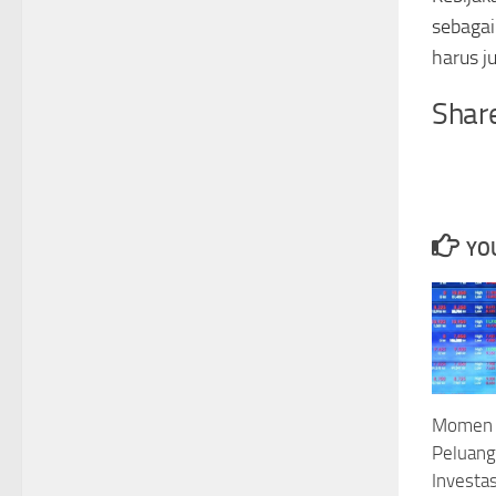
sebagai
harus j
Share
YOU
Momen I
Peluang
Investas