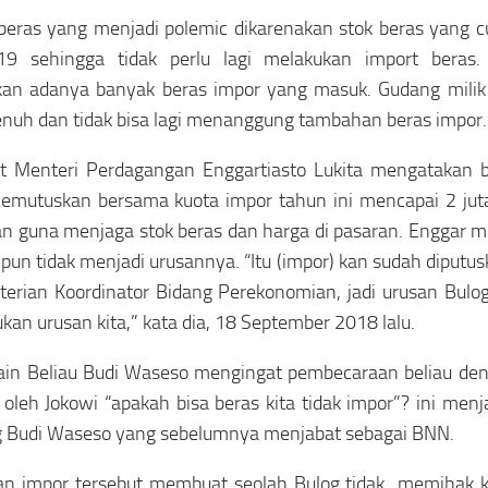
beras yang menjadi polemic dikarenakan stok beras yang 
019 sehingga tidak perlu lagi melakukan import beras
kan adanya banyak beras impor yang masuk. Gudang milik
enuh dan tidak bisa lagi menanggung tambahan beras impor.
t Menteri Perdagangan Enggartiasto Lukita mengatakan
emutuskan bersama kuota impor tahun ini mencapai 2 juta
an guna menjaga stok beras dan harga di pasaran. Enggar 
pun tidak menjadi urusannya. “Itu (impor) kan sudah diputus
erian Koordinator Bidang Perekonomian, jadi urusan Bulog
ukan urusan kita,” kata dia, 18 September 2018 lalu.
 lain Beliau Budi Waseso mengingat pembecaraan beliau den
 oleh Jokowi “apakah bisa beras kita tidak impor”? ini menj
g Budi Waseso yang sebelumnya menjabat sebagai BNN.
an impor tersebut membuat seolah Bulog tidak memihak ke