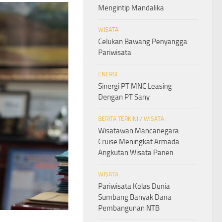
Mengintip Mandalika
WISATA
Celukan Bawang Penyangga
Pariwisata
ENERGI
Sinergi PT MNC Leasing
Dengan PT Sany
BERITA TERKINI
/
WISATA
Wisatawan Mancanegara
Cruise Meningkat Armada
Angkutan Wisata Panen
WISATA
Pariwisata Kelas Dunia
Sumbang Banyak Dana
Pembangunan NTB