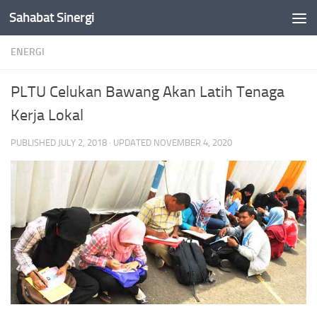
Sahabat Sinergi
Skip to content
ENERGI
PLTU Celukan Bawang Akan Latih Tenaga
Kerja Lokal
PUBLISHED
JULY 2, 2018
· UPDATED
NOVEMBER 4, 2020