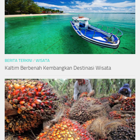
BERITA TERKINI
/
WISATA
Kaltim Berbenah Kembangkan Destinasi Wisata