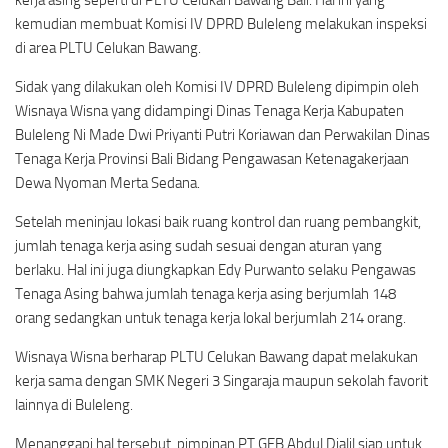
kerja asing seperti di PLTU Celukan Bawang Bali. Hal ini yang
kemudian membuat Komisi IV DPRD Buleleng melakukan inspeksi
di area PLTU Celukan Bawang.
Sidak yang dilakukan oleh Komisi IV DPRD Buleleng dipimpin oleh
Wisnaya Wisna yang didampingi Dinas Tenaga Kerja Kabupaten
Buleleng Ni Made Dwi Priyanti Putri Koriawan dan Perwakilan Dinas
Tenaga Kerja Provinsi Bali Bidang Pengawasan Ketenagakerjaan
Dewa Nyoman Merta Sedana.
Setelah meninjau lokasi baik ruang kontrol dan ruang pembangkit,
jumlah tenaga kerja asing sudah sesuai dengan aturan yang
berlaku. Hal ini juga diungkapkan Edy Purwanto selaku Pengawas
Tenaga Asing bahwa jumlah tenaga kerja asing berjumlah 148
orang sedangkan untuk tenaga kerja lokal berjumlah 214 orang.
Wisnaya Wisna berharap PLTU Celukan Bawang dapat melakukan
kerja sama dengan SMK Negeri 3 Singaraja maupun sekolah favorit
lainnya di Buleleng.
Menanggapi hal tersebut, pimpinan PT GEB Abdul Djalil siap untuk