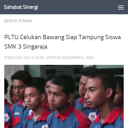
Sahabat Sinergi
Skip to content
BERITA TERKINI
PLTU Celukan Bawang Siap Tampung Siswa
SMK 3 Singaraja
PUBLISHED
JULY 3, 2018
· UPDATED
NOVEMBER 4, 2020