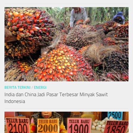
BERITA TERKINI
/
ENERGI
India dan China Jadi Pasar Terbesar Minyak Sawit
Indonesia