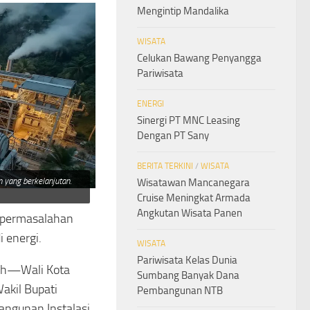
Mengintip Mandalika
WISATA
Celukan Bawang Penyangga
Pariwisata
ENERGI
Sinergi PT MNC Leasing
Dengan PT Sany
BERITA TERKINI
/
WISATA
 yang berkelanjutan.
Wisatawan Mancanegara
Cruise Meningkat Armada
Angkutan Wisata Panen
 permasalahan
 energi.
WISATA
Pariwisata Kelas Dunia
rah—Wali Kota
Sumbang Banyak Dana
akil Bupati
Pembangunan NTB
ngunan Instalasi