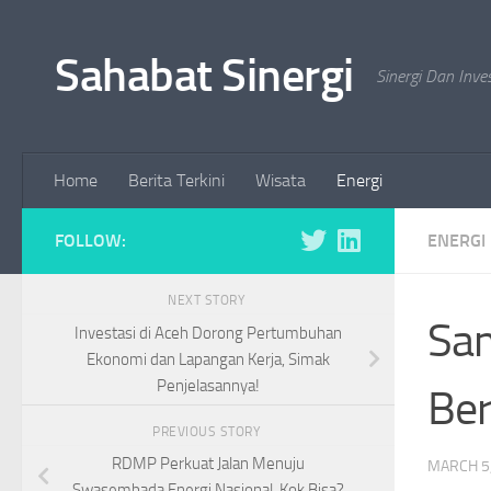
Skip to content
Sahabat Sinergi
Sinergi Dan Inve
Home
Berita Terkini
Wisata
Energi
FOLLOW:
ENERGI
NEXT STORY
Sam
Investasi di Aceh Dorong Pertumbuhan
Ekonomi dan Lapangan Kerja, Simak
Penjelasannya!
Ber
PREVIOUS STORY
RDMP Perkuat Jalan Menuju
MARCH 5
Swasembada Energi Nasional, Kok Bisa?