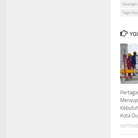
Keuangan
Tegal Ray
YOU
Pertaga
Menyupl
Kebutuh
Kota D
SEPTEMB