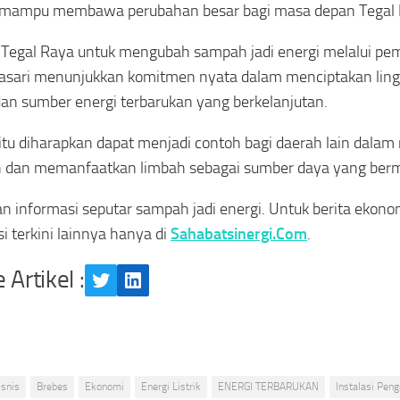
 mampu membawa perubahan besar bagi masa depan Tegal 
if Tegal Raya untuk mengubah sampah jadi energi melalui 
asari menunjukkan komitmen nyata dalam menciptakan ling
dan sumber energi terbarukan yang berkelanjutan.
itu diharapkan dapat menjadi contoh bagi daerah lain dalam
 dan memanfaatkan limbah sebagai sumber daya yang berm
n informasi seputar sampah jadi energi. Untuk berita ekonom
si terkini lainnya hanya di
Sahabatsinergi.Com
.
 Artikel :
Twitter
LinkedIn
isnis
Brebes
Ekonomi
Energi Listrik
ENERGI TERBARUKAN
Instalasi Pen