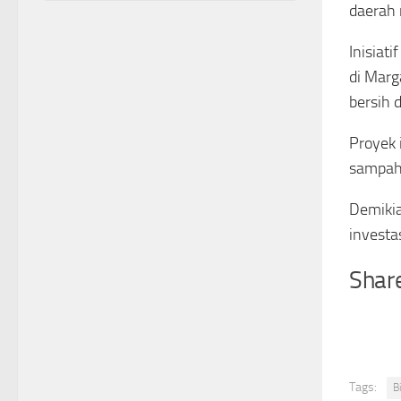
daerah
Inisiat
di Marg
bersih 
Proyek 
sampah
Demikia
investa
Share
Tags:
B