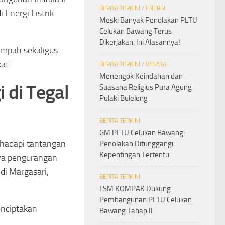
BERITA TERKINI
/
ENERGI
Energi Listrik
Meski Banyak Penolakan PLTU
Celukan Bawang Terus
Dikerjakan, Ini Alasannya!
ampah sekaligus
at.
BERITA TERKINI
/
WISATA
Menengok Keindahan dan
 di Tegal
Suasana Religius Pura Agung
Pulaki Buleleng
BERITA TERKINI
GM PLTU Celukan Bawang:
ghadapi tantangan
Penolakan Ditunggangi
Kepentingan Tertentu
ya pengurangan
di Margasari,
BERITA TERKINI
LSM KOMPAK Dukung
Pembangunan PLTU Celukan
enciptakan
Bawang Tahap II