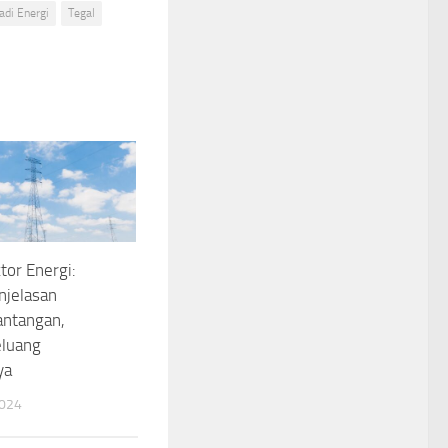
adi Energi
Tegal
or Energi:
njelasan
antangan,
eluang
ya
2024