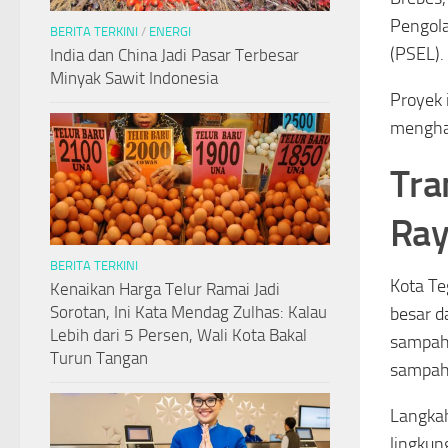
Pengola
BERITA TERKINI
/
ENERGI
(PSEL).
India dan China Jadi Pasar Terbesar
Minyak Sawit Indonesia
Proyek 
menghas
Tra
Ray
BERITA TERKINI
Kota Te
Kenaikan Harga Telur Ramai Jadi
Sorotan, Ini Kata Mendag Zulhas: Kalau
besar 
Lebih dari 5 Persen, Wali Kota Bakal
sampah 
Turun Tangan
sampah 
Langkah
lingkun