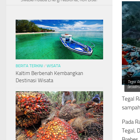
BERITA TERKINI
/
WISATA
Kaltim Berbenah Kembangkan
Destinasi Wisata
Tegal R
(ecadin
Tegal R
sampah 
Pada Ra
Tegal, 
Brebes