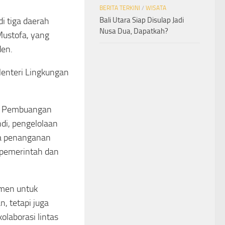
BERITA TERKINI
/
WISATA
Bali Utara Siap Disulap Jadi
i tiga daerah
Nusa Dua, Dapatkah?
Mustofa, yang
den.
Menteri Lingkungan
at Pembuangan
ndi, pengelolaan
wa penanganan
 pemerintah dan
tmen untuk
, tetapi juga
olaborasi lintas