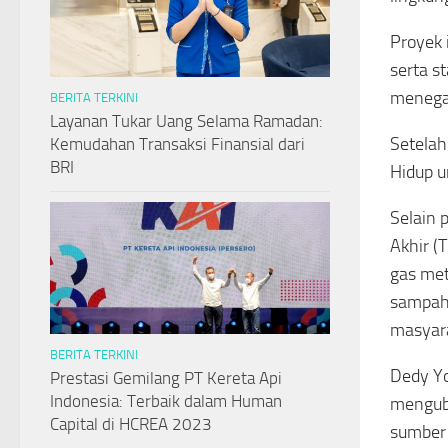
Proyek 
serta s
menegas
BERITA TERKINI
Layanan Tukar Uang Selama Ramadan:
Setelah
Kemudahan Transaksi Finansial dari
BRI
Hidup u
Selain
Akhir (
gas me
sampah 
masyara
BERITA TERKINI
Dedy Yo
Prestasi Gemilang PT Kereta Api
Indonesia: Terbaik dalam Human
menguba
Capital di HCREA 2023
sumber 