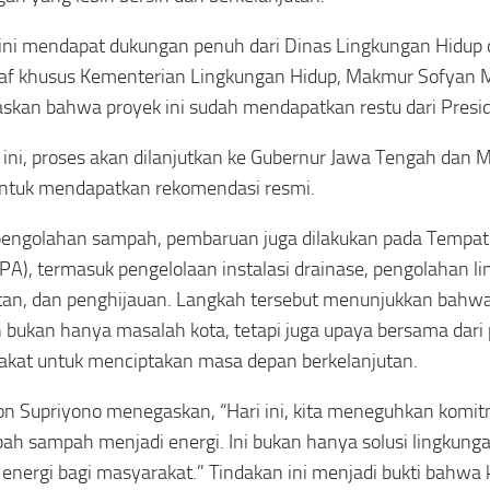
ini mendapat dukungan penuh dari Dinas Lingkungan Hidup d
taf khusus Kementerian Lingkungan Hidup, Makmur Sofyan 
kan bahwa proyek ini sudah mendapatkan restu dari Presi
 ini, proses akan dilanjutkan ke Gubernur Jawa Tengah dan 
ntuk mendapatkan rekomendasi resmi.
 pengolahan sampah, pembaruan juga dilakukan pada Temp
TPA), termasuk pengelolaan instalasi drainase, pengolahan li
tan, dan penghijauan. Langkah tersebut menunjukkan bah
bukan hanya masalah kota, tetapi juga upaya bersama dari
kat untuk menciptakan masa depan berkelanjutan.
n Supriyono menegaskan, “Hari ini, kita meneguhkan komi
h sampah menjadi energi. Ini bukan hanya solusi lingkungan
energi bagi masyarakat.” Tindakan ini menjadi bukti bahwa k