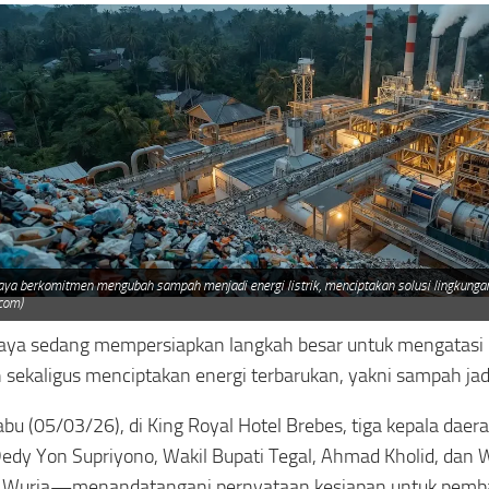
aya berkomitmen mengubah sampah menjadi energi listrik, menciptakan solusi lingkungan
.com)
aya sedang mempersiapkan langkah besar untuk mengatasi
sekaligus menciptakan energi terbarukan, yakni sampah jadi
bu (05/03/26), di King Royal Hotel Brebes, tiga kepala dae
Dedy Yon Supriyono, Wakil Bupati Tegal, Ahmad Kholid, dan W
, Wurja—menandatangani pernyataan kesiapan untuk pemba