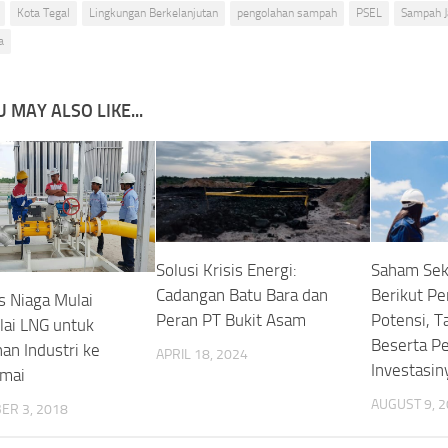
Kota Tegal
Lingkungan Berkelanjutan
pengolahan sampah
PSEL
Sampah J
a
 MAY ALSO LIKE...
Solusi Krisis Energi:
Saham Sekt
Cadangan Batu Bara dan
Berikut Pe
s Niaga Mulai
Peran PT Bukit Asam
Potensi, T
ai LNG untuk
Beserta P
an Industri ke
APRIL 18, 2024
Investasin
umai
AUGUST 9, 
ER 3, 2018