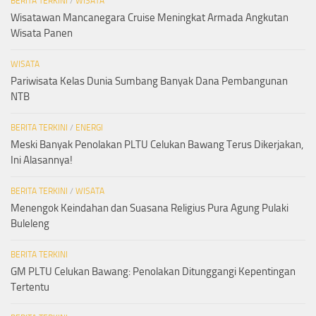
BERITA TERKINI
/
WISATA
Wisatawan Mancanegara Cruise Meningkat Armada Angkutan
Wisata Panen
WISATA
Pariwisata Kelas Dunia Sumbang Banyak Dana Pembangunan
NTB
BERITA TERKINI
/
ENERGI
Meski Banyak Penolakan PLTU Celukan Bawang Terus Dikerjakan,
Ini Alasannya!
BERITA TERKINI
/
WISATA
Menengok Keindahan dan Suasana Religius Pura Agung Pulaki
Buleleng
BERITA TERKINI
GM PLTU Celukan Bawang: Penolakan Ditunggangi Kepentingan
Tertentu