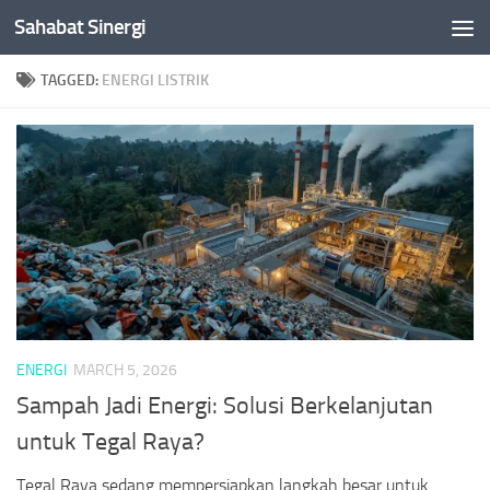
Sahabat Sinergi
Skip to content
TAGGED:
ENERGI LISTRIK
ENERGI
MARCH 5, 2026
Sampah Jadi Energi: Solusi Berkelanjutan
untuk Tegal Raya?
Tegal Raya sedang mempersiapkan langkah besar untuk