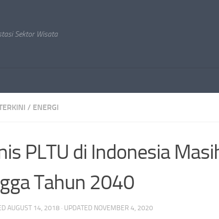
stasi Sektor Wisata
TERKINI
/
ENERGI
nis PLTU di Indonesia Mas
ngga Tahun 2040
ED
AUGUST 14, 2018
· UPDATED
NOVEMBER 4, 2020