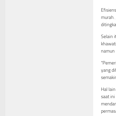
Efisien
murah. 
ditingk
Selain 
khawati
namun e
“Pemeri
yang di
semakin
Hal lai
saat in
mendana
permasa