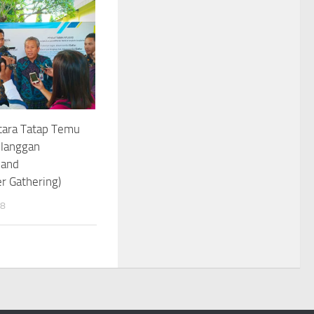
tara Tatap Temu
langgan
 and
r Gathering)
18