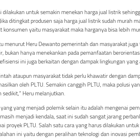
si dilakukan untuk semakin menekan harga jual listrik sehingg
Jika ditingkat produsen saja harga jual listrik sudah murah 
at konsumen yaitu masyarakat maka harganya bisa lebih mur
itu menurut Heru Dewanto pemerintah dan masyarakat juga t
r, bukan hanya menekankan pada pemanfaatan berorientasi
fisiensi ini juga berkaitan dengan dampak lingkungan yang 
ntah ataupun masyarakat tidak perlu khawatir dengan dam
hasilkan oleh PLTU. Semakin canggih PLTU, maka polusi yang
 sedikit,” Heru melanjutkan.
n yang yang menjadi polemik selain itu adalah mengenai pe
i masih menjadi kendala, saat ini sudah sangat jarang perb
i proyek PLTU. Salah satu cara yang harus dilakukan untu
lahan ini yaitu dengan peralihan teknologi dan inovasi pem