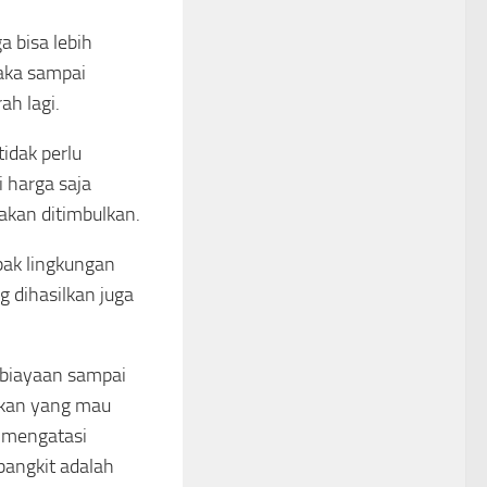
a bisa lebih
maka sampai
ah lagi.
idak perlu
 harga saja
akan ditimbulkan.
pak lingkungan
 dihasilkan juga
mbiayaan sampai
ankan yang mau
k mengatasi
bangkit adalah