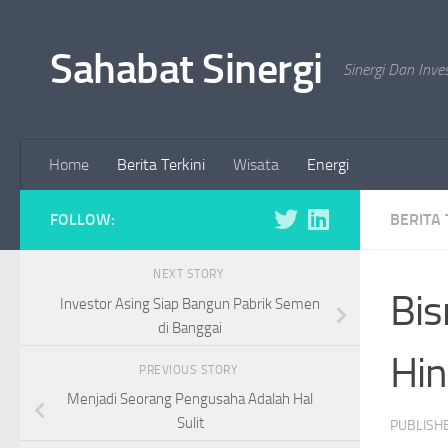
Skip to content
Sahabat Sinergi
Sinergi Dan Inve
Home
Berita Terkini
Wisata
Energi
FOLLOW:
BERITA 
NEXT STORY
Bis
Investor Asing Siap Bangun Pabrik Semen
di Banggai
Hi
PREVIOUS STORY
Menjadi Seorang Pengusaha Adalah Hal
Sulit
PUBLISH