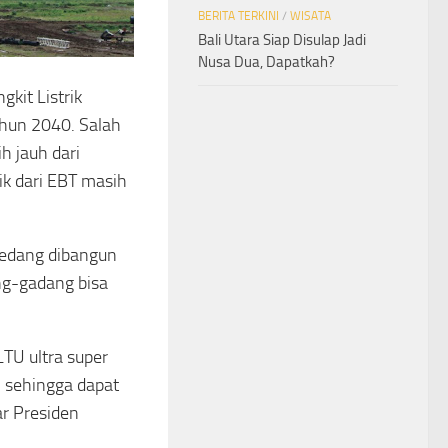
BERITA TERKINI
/
WISATA
Bali Utara Siap Disulap Jadi
Nusa Dua, Dapatkah?
kit Listrik
ahun 2040. Salah
h jauh dari
ik dari EBT masih
sedang dibangun
ng-gadang bisa
TU ultra super
gi sehingga dapat
ar Presiden