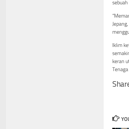
sebuah 
“Memang
Jepang,
menggun
Iklim k
semakin
keran u
Tenaga 
Share
YOU