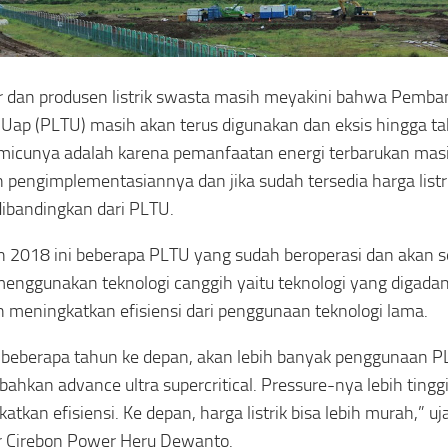
r dan produsen listrik swasta masih meyakini bahwa Pembang
Uap (PLTU) masih akan terus digunakan dan eksis hingga t
micunya adalah karena pemanfaatan energi terbarukan masi
 pengimplementasiannya dan jika sudah tersedia harga listr
ibandingkan dari PLTU.
n 2018 ini beberapa PLTU yang sudah beroperasi dan akan 
enggunakan teknologi canggih yaitu teknologi yang digada
 meningkatkan efisiensi dari penggunaan teknologi lama.
beberapa tahun ke depan, akan lebih banyak penggunaan PL
l, bahkan advance ultra supercritical. Pressure-nya lebih ting
atkan efisiensi. Ke depan, harga listrik bisa lebih murah,” uj
r Cirebon Power Heru Dewanto.