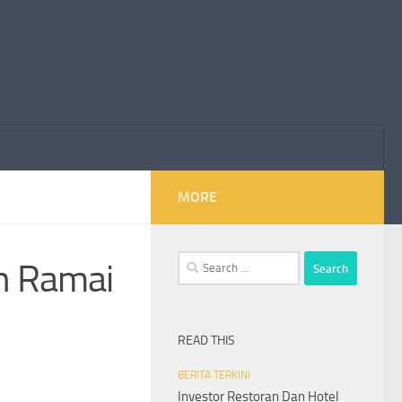
MORE
Search
ih Ramai
for:
READ THIS
BERITA TERKINI
Investor Restoran Dan Hotel