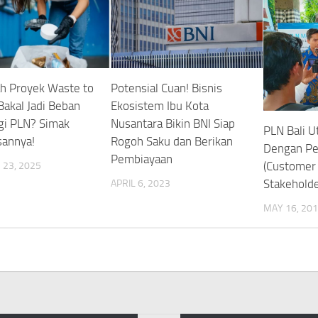
h Proyek Waste to
Potensial Cuan! Bisnis
Bakal Jadi Beban
Ekosistem Ibu Kota
gi PLN? Simak
Nusantara Bikin BNI Siap
PLN Bali U
sannya!
Rogoh Saku dan Berikan
Dengan Pe
Pembiayaan
(Customer
23, 2025
Stakeholde
APRIL 6, 2023
MAY 16, 20