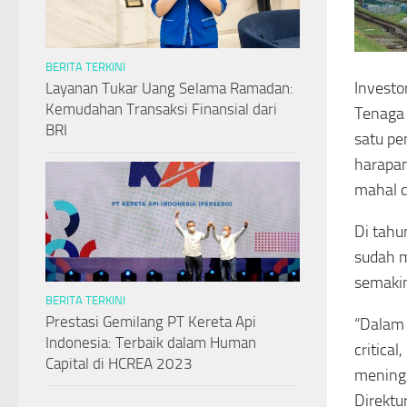
BERITA TERKINI
Investo
Layanan Tukar Uang Selama Ramadan:
Kemudahan Transaksi Finansial dari
Tenaga 
BRI
satu pe
harapan
mahal d
Di tahu
sudah m
semakin
BERITA TERKINI
Prestasi Gemilang PT Kereta Api
“Dalam 
Indonesia: Terbaik dalam Human
critica
Capital di HCREA 2023
meningk
Direktu