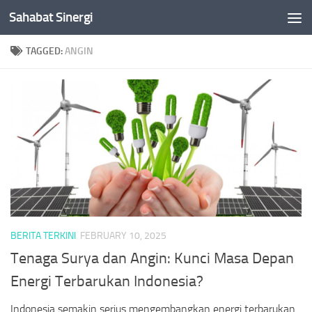
Sahabat Sinergi
Skip to content
TAGGED:
ANGIN
BERITA TERKINI
FEBRUARY 10, 2025
Tenaga Surya dan Angin: Kunci Masa Depan
Energi Terbarukan Indonesia?
Indonesia semakin serius mengembangkan energi terbarukan