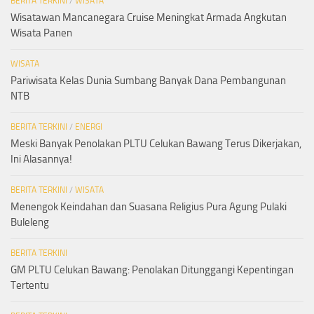
BERITA TERKINI
/
WISATA
Wisatawan Mancanegara Cruise Meningkat Armada Angkutan
Wisata Panen
WISATA
Pariwisata Kelas Dunia Sumbang Banyak Dana Pembangunan
NTB
BERITA TERKINI
/
ENERGI
Meski Banyak Penolakan PLTU Celukan Bawang Terus Dikerjakan,
Ini Alasannya!
BERITA TERKINI
/
WISATA
Menengok Keindahan dan Suasana Religius Pura Agung Pulaki
Buleleng
BERITA TERKINI
GM PLTU Celukan Bawang: Penolakan Ditunggangi Kepentingan
Tertentu