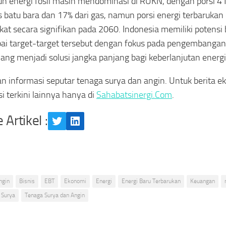
n energi fosil masih mendominasi di RUKN, dengan porsi 4
s batu bara dan 17% dari gas, namun porsi energi terbarukan 
at secara signifikan pada 2060. Indonesia memiliki potensi 
i target-target tersebut dengan fokus pada pengembangan
yang menjadi solusi jangka panjang bagi keberlanjutan energi
n informasi seputar tenaga surya dan angin. Untuk berita ek
si terkini lainnya hanya di
Sahabatsinergi.Com
.
 Artikel :
Twitter
LinkedIn
ngin
Bisnis
EBT
Ekonomi
Energi
Energi Baru Terbarukan
Keuangan
Surya
Tenaga Surya dan Angin