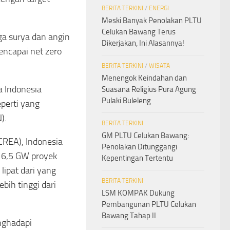
BERITA TERKINI
/
ENERGI
Meski Banyak Penolakan PLTU
Celukan Bawang Terus
ga surya dan angin
Dikerjakan, Ini Alasannya!
ncapai net zero
BERITA TERKINI
/
WISATA
Menengok Keindahan dan
a Indonesia
Suasana Religius Pura Agung
Pulaki Buleleng
perti yang
).
BERITA TERKINI
GM PLTU Celukan Bawang:
CREA), Indonesia
Penolakan Ditunggangi
16,5 GW proyek
Kepentingan Tertentu
 lipat dari yang
BERITA TERKINI
bih tinggi dari
LSM KOMPAK Dukung
Pembangunan PLTU Celukan
Bawang Tahap II
nghadapi