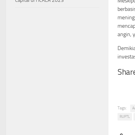
Capital di HCREA 2023
Meskipu
berbasi
meningk
mencapa
angin, 
Demikia
investa
Share
Tags:
A
RUPTL