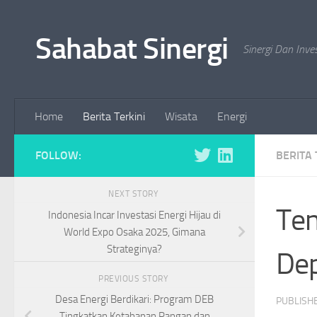
Skip to content
Sahabat Sinergi
Sinergi Dan Inve
Home
Berita Terkini
Wisata
Energi
FOLLOW:
BERITA 
NEXT STORY
Ten
Indonesia Incar Investasi Energi Hijau di
World Expo Osaka 2025, Gimana
Strateginya?
Dep
PREVIOUS STORY
Desa Energi Berdikari: Program DEB
PUBLISH
Tingkatkan Ketahanan Pangan dan