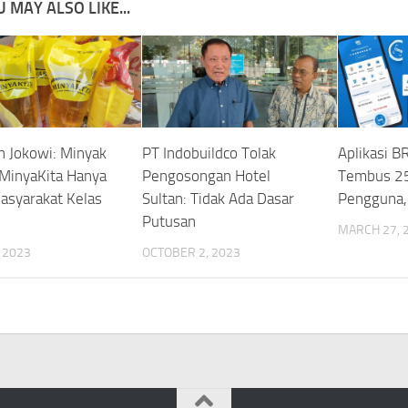
 MAY ALSO LIKE...
n Jokowi: Minyak
PT Indobuildco Tolak
Aplikasi B
MinyaKita Hanya
Pengosongan Hotel
Tembus 25
asyarakat Kelas
Sultan: Tidak Ada Dasar
Pengguna,
Putusan
MARCH 27, 
, 2023
OCTOBER 2, 2023