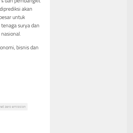
1% dari pembangkit
diprediksi akan
besar untuk
 tenaga surya dan
 nasional.
onomi, bisnis dan
net zero emission