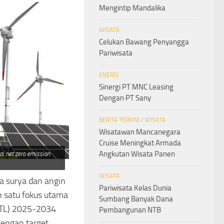
Mengintip Mandalika
WISATA
Celukan Bawang Penyangga
Pariwisata
ENERGI
Sinergi PT MNC Leasing
Dengan PT Sany
BERITA TERKINI
/
WISATA
Wisatawan Mancanegara
Cruise Meningkat Armada
Angkutan Wisata Panen
i net zero emission
WISATA
a surya dan angin
Pariwisata Kelas Dunia
ah satu fokus utama
Sumbang Banyak Dana
PTL) 2025-2034
Pembangunan NTB
engan target