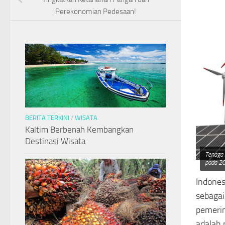
Perekonomian Pedesaan!
BERITA TERKINI
/
WISATA
Kaltim Berbenah Kembangkan
Destinasi Wisata
Tenaga 
pada 20
Indones
sebagai
pemeri
adalah 