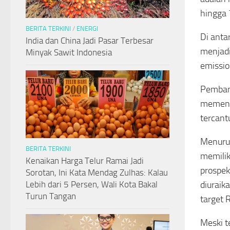
hingga 
BERITA TERKINI
/
ENERGI
Di anta
India dan China Jadi Pasar Terbesar
menjadi
Minyak Sawit Indonesia
emissio
Pembang
memenuh
tercant
Menurut
BERITA TERKINI
memilik
Kenaikan Harga Telur Ramai Jadi
prospekt
Sorotan, Ini Kata Mendag Zulhas: Kalau
Lebih dari 5 Persen, Wali Kota Bakal
diuraik
Turun Tangan
target
Meski t