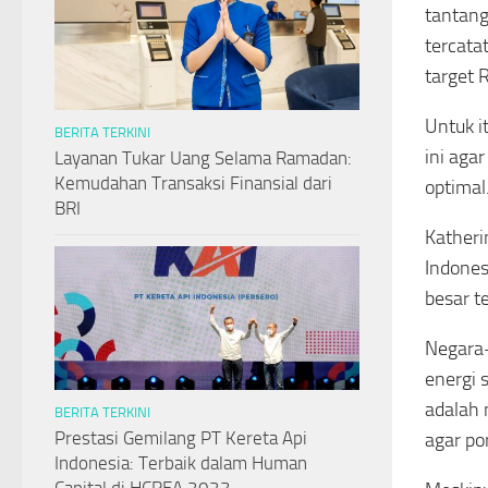
tantang
tercata
target
Untuk i
BERITA TERKINI
ini aga
Layanan Tukar Uang Selama Ramadan:
Kemudahan Transaksi Finansial dari
optimal
BRI
Katheri
Indones
besar t
Negara-
energi 
adalah 
BERITA TERKINI
Prestasi Gemilang PT Kereta Api
agar po
Indonesia: Terbaik dalam Human