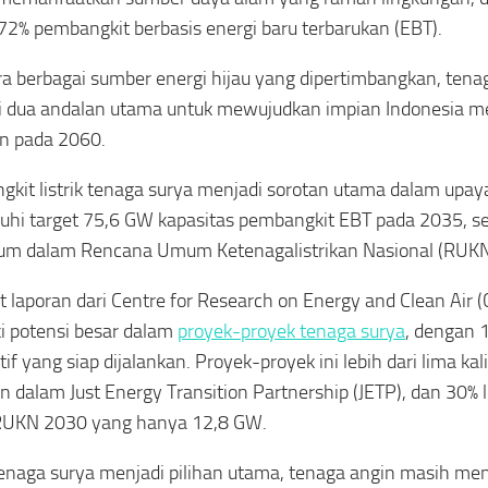
72% pembangkit berbasis energi baru terbarukan (EBT).
ra berbagai sumber energi hijau yang dipertimbangkan, tena
 dua andalan utama untuk mewujudkan impian Indonesia me
n pada 2060.
kit listrik tenaga surya menjadi sorotan utama dalam upay
i target 75,6 GW kapasitas pembangkit EBT pada 2035, se
um dalam Rencana Umum Ketenagalistrikan Nasional (RUKN
 laporan dari Centre for Research on Energy and Clean Air (
i potensi besar dalam
proyek-proyek tenaga surya
, dengan 
if yang siap dijalankan. Proyek-proyek ini lebih dari lima kali
an dalam Just Energy Transition Partnership (JETP), dan 30% le
 RUKN 2030 yang hanya 12,8 GW.
enaga surya menjadi pilihan utama, tenaga angin masih me