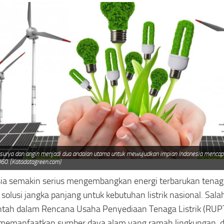
surya dan angin menjadi dua andalan utama untuk mewujudkan impian Indonesia mencapa
60. (Katadatagreen.com)
ia semakin serius mengembangkan energi terbarukan tenag
 solusi jangka panjang untuk kebutuhan listrik nasional. Sal
ntah dalam Rencana Usaha Penyediaan Tenaga Listrik (RU
memanfaatkan sumber daya alam yang ramah lingkungan, d