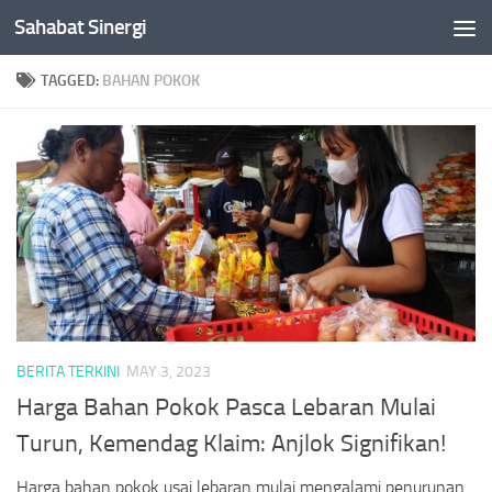
Sahabat Sinergi
Skip to content
TAGGED:
BAHAN POKOK
BERITA TERKINI
MAY 3, 2023
Harga Bahan Pokok Pasca Lebaran Mulai
Turun, Kemendag Klaim: Anjlok Signifikan!
Harga bahan pokok usai lebaran mulai mengalami penurunan