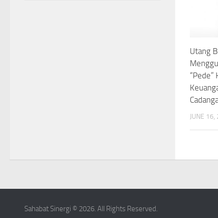
Utang 
Menggun
“Pede” 
Keuang
Cadanga
JUNE 16,
Sahabat Sinergi © 2026. All Rights Reserved.