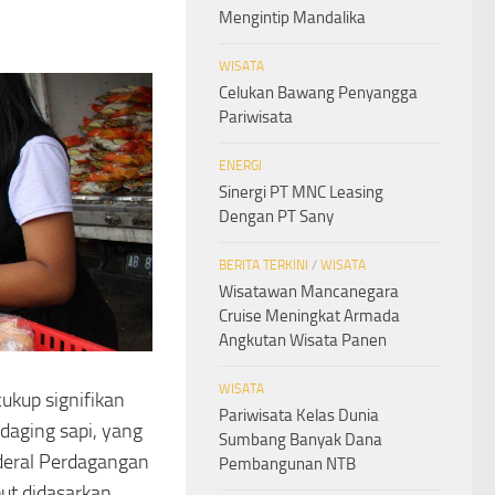
Mengintip Mandalika
WISATA
Celukan Bawang Penyangga
Pariwisata
ENERGI
Sinergi PT MNC Leasing
Dengan PT Sany
BERITA TERKINI
/
WISATA
Wisatawan Mancanegara
Cruise Meningkat Armada
Angkutan Wisata Panen
WISATA
ukup signifikan
Pariwisata Kelas Dunia
aging sapi, yang
Sumbang Banyak Dana
nderal Perdagangan
Pembangunan NTB
ut didasarkan