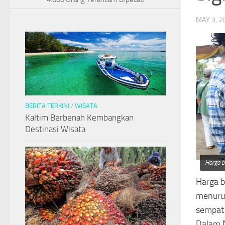
MAY 3, 2
BERITA TERKINI
/
WISATA
Kaltim Berbenah Kembangkan
Destinasi Wisata
Harga b
Harga b
menurut
sempat 
Dalam N