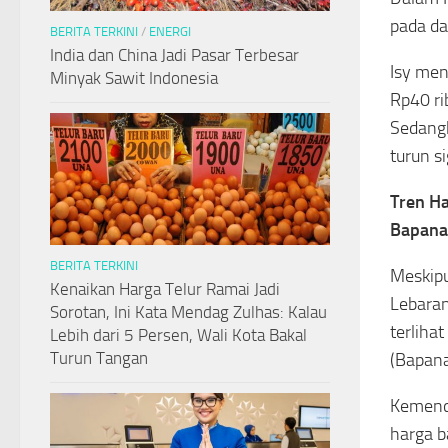
pada d
BERITA TERKINI
/
ENERGI
India dan China Jadi Pasar Terbesar
Isy men
Minyak Sawit Indonesia
Rp40 ri
Sedangk
turun s
Tren H
Bapana
BERITA TERKINI
Meskipu
Kenaikan Harga Telur Ramai Jadi
Lebaran
Sorotan, Ini Kata Mendag Zulhas: Kalau
terliha
Lebih dari 5 Persen, Wali Kota Bakal
Turun Tangan
(Bapana
Kemenda
harga b