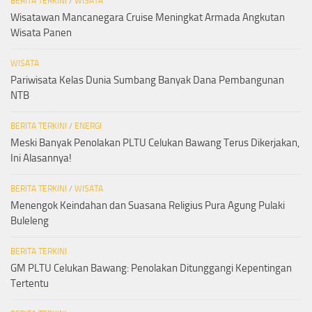
BERITA TERKINI
/
WISATA
Wisatawan Mancanegara Cruise Meningkat Armada Angkutan
Wisata Panen
WISATA
Pariwisata Kelas Dunia Sumbang Banyak Dana Pembangunan
NTB
BERITA TERKINI
/
ENERGI
Meski Banyak Penolakan PLTU Celukan Bawang Terus Dikerjakan,
Ini Alasannya!
BERITA TERKINI
/
WISATA
Menengok Keindahan dan Suasana Religius Pura Agung Pulaki
Buleleng
BERITA TERKINI
GM PLTU Celukan Bawang: Penolakan Ditunggangi Kepentingan
Tertentu