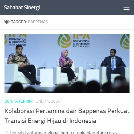
Sahabat Sinergi
Skip to content
TAGGED:
BAPPENAS
BERITA TERKINI
JUNE 11, 2024
Kolaborasi Pertamina dan Bappenas Perkuat
Transisi Energi Hijau di Indonesia
Di tengah tantangan global berupa triple planetary crisis,