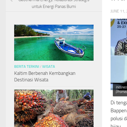
untuk Energi Panas Bumi
JUNE 11,
BERITA TERKINI
/
WISATA
Kaltim Berbenah Kembangkan
Destinasi Wisata
Indones
(Promed
Di teng
Bappena
polusi 
hijau.