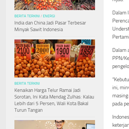
Dalam l
BERITA TERKINI
/
ENERGI
Perenc
India dan China Jadi Pasar Terbesar
Underst
Minyak Sawit Indonesia
Pertam
Dalam a
PPN/Ke
pengelo
“Kebutu
BERITA TERKINI
ini, mi
Kenaikan Harga Telur Ramai Jadi
masing-
Sorotan, Ini Kata Mendag Zulhas: Kalau
pada pe
Lebih dari 5 Persen, Wali Kota Bakal
Turun Tangan
Indones
keterja