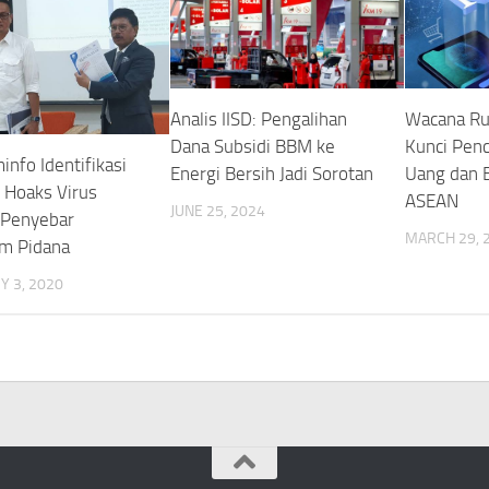
Analis IISD: Pengalihan
Wacana Rup
Dana Subsidi BBM ke
Kunci Pen
nfo Identifikasi
Energi Bersih Jadi Sorotan
Uang dan 
 Hoaks Virus
ASEAN
JUNE 25, 2024
 Penyebar
MARCH 29, 
m Pidana
 3, 2020