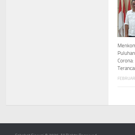
Menkomi
Puluhan
Corona:
Teranca
FEBRUARY