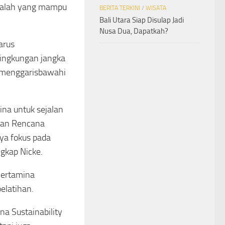
adalah yang mampu
BERITA TERKINI
/
WISATA
Bali Utara Siap Disulap Jadi
Nusa Dua, Dapatkah?
arus
lingkungan jangka
, menggarisbawahi
na untuk sejalan
dan Rencana
ya fokus pada
ngkap Nicke.
 Pertamina
pelatihan.
a Sustainability