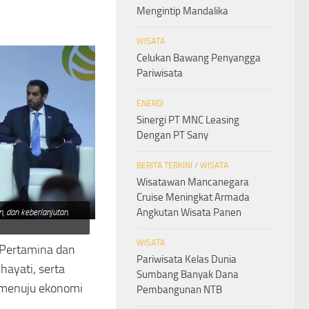
Mengintip Mandalika
WISATA
Celukan Bawang Penyangga
Pariwisata
ENERGI
Sinergi PT MNC Leasing
Dengan PT Sany
BERITA TERKINI
/
WISATA
Wisatawan Mancanegara
Cruise Meningkat Armada
Angkutan Wisata Panen
, dan keberlanjutan.
WISATA
i Pertamina dan
Pariwisata Kelas Dunia
ayati, serta
Sumbang Banyak Dana
i menuju ekonomi
Pembangunan NTB