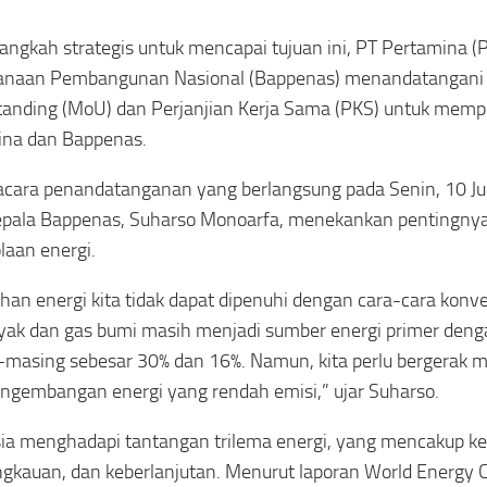
angkah strategis untuk mencapai tujuan ini, PT Pertamina (
anaan Pembangunan Nasional (Bappenas) menandatangan
anding (MoU) dan Perjanjian Kerja Sama (PKS) untuk mempe
ina dan Bappenas.
cara penandatanganan yang berlangsung pada Senin, 10 Ju
pala Bappenas, Suharso Monoarfa, menekankan pentingnya
laan energi.
han energi kita tidak dapat dipenuhi dengan cara-cara konve
nyak dan gas bumi masih menjadi sumber energi primer denga
masing sebesar 30% dan 16%. Namun, kita perlu bergerak m
ngembangan energi yang rendah emisi,” ujar Suharso.
ia menghadapi tantangan trilema energi, yang mencakup ke
ngkauan, dan keberlanjutan. Menurut laporan World Energy C