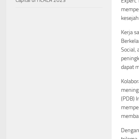
Capital di HCREA 2023
Expert.
memperc
kesejah
Kerja 
Berkela
Social,
peningk
dapat m
Kolabor
meningk
(PDB) I
memperc
membawa
Dengan 
trilema