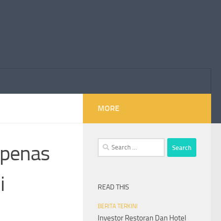
MORE
Search
ppenas
for:
i
READ THIS
BERITA TERKINI
Investor Restoran Dan Hotel