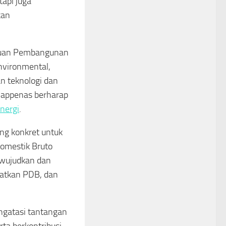
tapi juga
kan
ujuan Pembangunan
nvironmental,
n teknologi dan
Bappenas berharap
energi
.
ng konkret untuk
omestik Bruto
ewujudkan dan
katkan PDB, dan
ngatasi tantangan
rta berkontribusi