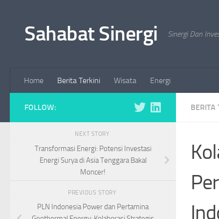
Skip to content
Sahabat Sinergi
Sinergi Dan Inve
Home
Berita Terkini
Wisata
Energi
FOLLOW:
BERITA 
NEXT STORY
Kol
Transformasi Energi: Potensi Investasi
Energi Surya di Asia Tenggara Bakal
Moncer!
Per
PREVIOUS STORY
Ind
PLN Indonesia Power dan Pertamina
Geothermal Energy: Kolaborasi Strategis