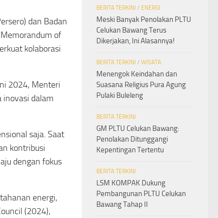
BERITA TERKINI
/
ENERGI
Meski Banyak Penolakan PLTU
Persero) dan Badan
Celukan Bawang Terus
i Memorandum of
Dikerjakan, Ini Alasannya!
rkuat kolaborasi
BERITA TERKINI
/
WISATA
Menengok Keindahan dan
ni 2024, Menteri
Suasana Religius Pura Agung
Pulaki Buleleng
 inovasi dalam
BERITA TERKINI
GM PLTU Celukan Bawang:
nsional saja. Saat
Penolakan Ditunggangi
n kontribusi
Kepentingan Tertentu
aju dengan fokus
BERITA TERKINI
LSM KOMPAK Dukung
Pembangunan PLTU Celukan
tahanan energi,
Bawang Tahap II
ouncil (2024),