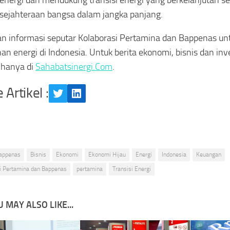
sejahteraan bangsa dalam jangka panjang.
n informasi seputar Kolaborasi Pertamina dan Bappenas un
an energi di Indonesia. Untuk berita ekonomi, bisnis dan inve
 hanya di
Sahabatsinergi.Com
.
 Artikel :
Twitter
LinkedIn
appenas
Bisnis
Ekonomi
Ekonomi Hijau
Energi
Indonesia
Keuangan
i Pertamina dan Bappenas
pertamina
Transisi Energi
 MAY ALSO LIKE...