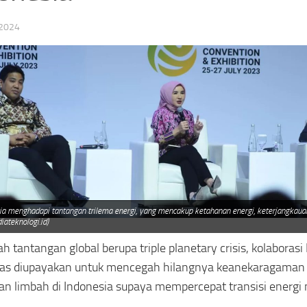
 2024
ia menghadapi tantangan trilema energi, yang mencakup ketahanan energi, keterjangkauan
iateknologi.id)
ah tantangan global berupa triple planetary crisis, kolaboras
s diupayakan untuk mencegah hilangnya keanekaragaman h
dan limbah di Indonesia supaya mempercepat transisi energ