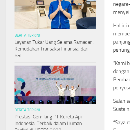
negara-
menyeim
Hal ini
mempert
BERITA TERKINI
panjang
Layanan Tukar Uang Selama Ramadan:
Kemudahan Transaksi Finansial dari
penting
BRI
“Kami b
dengan
Pemban
penyusu
Salah s
Sustain
BERITA TERKINI
Prestasi Gemilang PT Kereta Api
“Saya m
Indonesia: Terbaik dalam Human