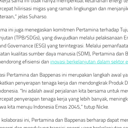
 Kerja sama ini tidak hanya memperkuat ketahanan energi te
epat hilirisasi migas yang ramah lingkungan dan menjanji
teraan,” jelas Suharso.
sama ini juga menegaskan komitmen Pertamina terhadap T
njutan (TPB/SDGs), yang diwujudkan melalui pelaksanaan E
 and Governance (ESG) yang terintegrasi. Melalui pemanfaata
atan kualitas sumber daya manusia (SDM), Pertamina dan 
endorong efisiensi dan
inovasi berkelanjutan dalam sektor 
asi Pertamina dan Bappenas ini merupakan langkah awal ya
atkan penyerapan tenaga kerja dan mendongkrak Produk D
ndonesia. “Ini adalah awal perjalanan kita bersama untuk m
epat penyerapan tenaga kerja yang lebih banyak, mening
 kita menuju Indonesia Emas 2045,” tutup Nicke.
kolaborasi ini, Pertamina dan Bappenas berharap dapat me
 energi dan mendukung transisi energi yang berkelanjutan se