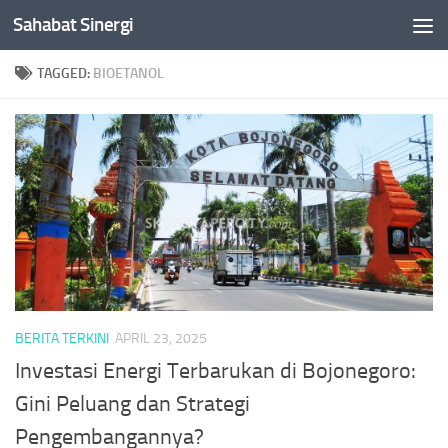
Sahabat Sinergi
Skip to content
TAGGED:
BIOETANOL
BERITA TERKINI
APRIL 23, 2025
Investasi Energi Terbarukan di Bojonegoro:
Gini Peluang dan Strategi
Pengembangannya?