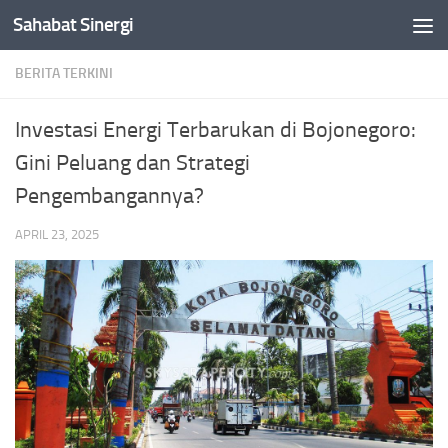
Sahabat Sinergi
Skip to content
BERITA TERKINI
Investasi Energi Terbarukan di Bojonegoro:
Gini Peluang dan Strategi
Pengembangannya?
APRIL 23, 2025