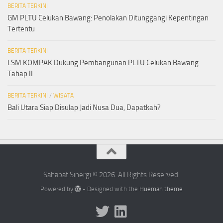
BERITA TERKINI
GM PLTU Celukan Bawang: Penolakan Ditunggangi Kepentingan
Tertentu
BERITA TERKINI
LSM KOMPAK Dukung Pembangunan PLTU Celukan Bawang
Tahap II
BERITA TERKINI
/
WISATA
Bali Utara Siap Disulap Jadi Nusa Dua, Dapatkah?
Sahabat Sinergi © 2026. All Rights Reserved.
Powered by
- Designed with the
Hueman theme