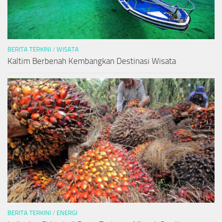
BERITA TERKINI
/
WISATA
Kaltim Berbenah Kembangkan Destinasi Wisata
BERITA TERKINI
/
ENERGI