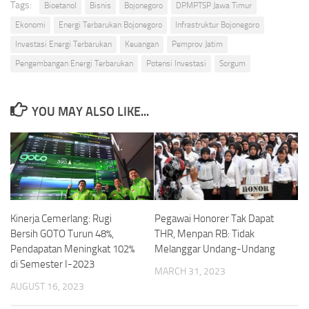
Tags:
Bioetanol
Bisnis
Bojonegoro
DPMPTSP Jawa Timur
Ekonomi
Energi Terbarukan Bojonegoro
Infrastruktur Bojonegoro
Investasi Energi Terbarukan
Keuangan
Pemprov Jatim
Pengembangan Energi Terbarukan
Potensi Investasi
Sorgum
YOU MAY ALSO LIKE...
Kinerja Cemerlang: Rugi
Pegawai Honorer Tak Dapat
Bersih GOTO Turun 48%,
THR, Menpan RB: Tidak
Pendapatan Meningkat 102%
Melanggar Undang-Undang
di Semester I-2023
MARCH 31, 2023
AUGUST 16, 2023