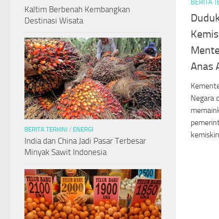
BERITA T
Kaltim Berbenah Kembangkan
Duduk
Destinasi Wisata
Kemis
Mente
Anas 
Kemente
Negara d
memaink
pemerin
BERITA TERKINI
/
ENERGI
kemiskina
India dan China Jadi Pasar Terbesar
Minyak Sawit Indonesia