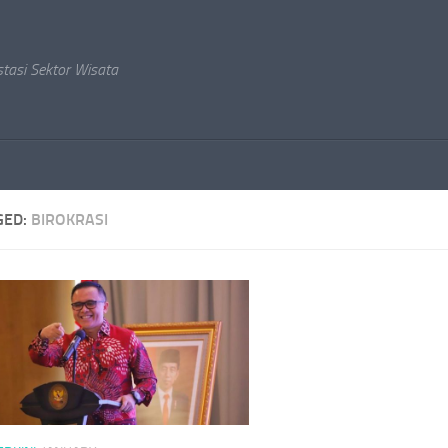
stasi Sektor Wisata
GED:
BIROKRASI