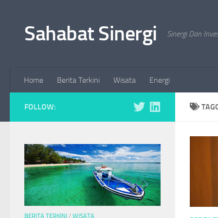
Skip to content
Sahabat Sinergi
Sinergi Dan Inve
Home
Berita Terkini
Wisata
Energi
FOLLOW:
TAG
BERITA TERKINI
/
WISATA