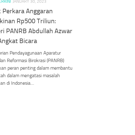
ERKINI
JANUARY 30, 2023
 Perkara Anggaran
kinan Rp500 Triliun:
ri PANRB Abdullah Azwar
Angkat Bicara
rian Pendayagunaan Aparatur
an Reformasi Birokrasi (PANRB)
an peran penting dalam membantu
tah dalam mengatasi masalah
n di Indonesia....