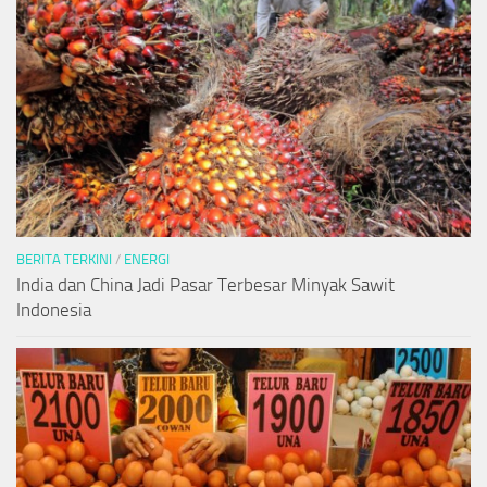
BERITA TERKINI
/
ENERGI
India dan China Jadi Pasar Terbesar Minyak Sawit
Indonesia