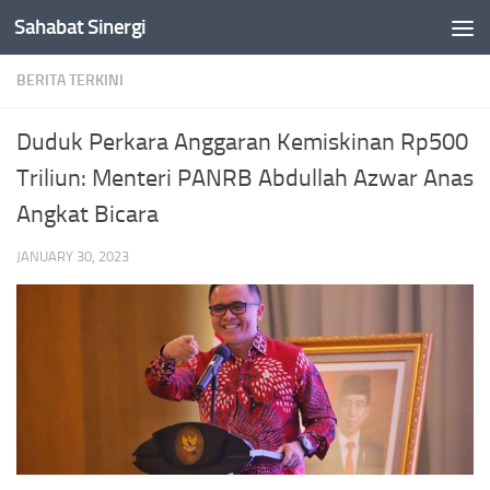
Sahabat Sinergi
Skip to content
BERITA TERKINI
Duduk Perkara Anggaran Kemiskinan Rp500
Triliun: Menteri PANRB Abdullah Azwar Anas
Angkat Bicara
JANUARY 30, 2023