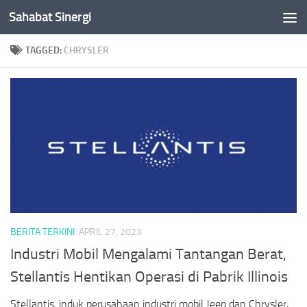
Sahabat Sinergi
Skip to content
TAGGED:
CHRYSLER
BERITA TERKINI
APRIL 27, 2023
Industri Mobil Mengalami Tantangan Berat,
Stellantis Hentikan Operasi di Pabrik Illinois
Stellantis, induk perusahaan industri mobil Jeep dan Chrysler,