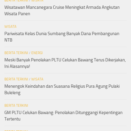
BERITA TERKINI
/
WISATA
Wisatawan Mancanegara Cruise Meningkat Armada Angkutan
Wisata Panen
WISATA
Pariwisata Kelas Dunia Sumbang Banyak Dana Pembangunan
NTB
BERITA TERKINI
/
ENERGI
Meski Banyak Penolakan PLTU Celukan Bawang Terus Dikerjakan,
Ini Alasannya!
BERITA TERKINI
/
WISATA
Menengok Keindahan dan Suasana Religius Pura Agung Pulaki
Buleleng
BERITA TERKINI
GM PLTU Celukan Bawang: Penolakan Ditunggangi Kepentingan
Tertentu