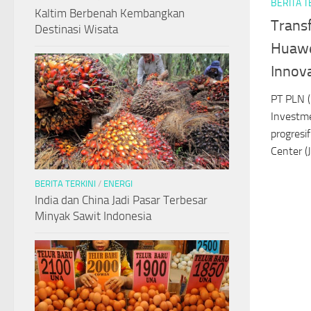
BERITA T
Kaltim Berbenah Kembangkan
Transf
Destinasi Wisata
Huawei
Innova
PT PLN (
Investm
progresi
Center (J
BERITA TERKINI
/
ENERGI
India dan China Jadi Pasar Terbesar
Minyak Sawit Indonesia