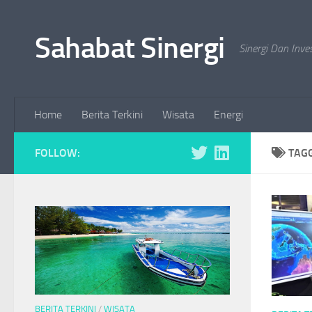
Skip to content
Sahabat Sinergi
Sinergi Dan Inve
Home
Berita Terkini
Wisata
Energi
FOLLOW:
TAG
BERITA TERKINI
/
WISATA