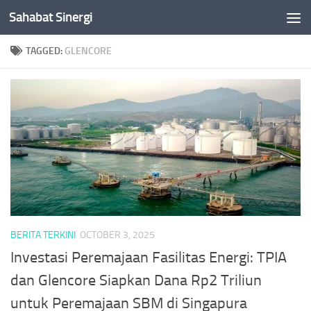
Sahabat Sinergi
Skip to content
TAGGED:
GLENCORE
BERITA TERKINI
OCTOBER 3, 2025
Investasi Peremajaan Fasilitas Energi: TPIA
dan Glencore Siapkan Dana Rp2 Triliun
untuk Peremajaan SBM di Singapura