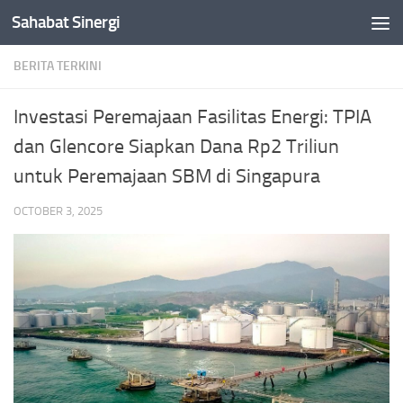
Sahabat Sinergi
Skip to content
BERITA TERKINI
Investasi Peremajaan Fasilitas Energi: TPIA
dan Glencore Siapkan Dana Rp2 Triliun
untuk Peremajaan SBM di Singapura
OCTOBER 3, 2025