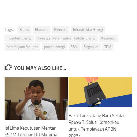
Tags:
Bisnis
Ekonomi
Glencore
Infrastruktur Energi
Investasi Energi
Investasi Peremajaan Fasilitas Energi
Keuangan
peremajaan fasilitas
proyek energi
SBM
Singapura
TPIA
YOU MAY ALSO LIKE...
Bakal Tarik Utang Baru Senilai
Rp696 T: Solusi Kemenkeu
Isi Lima Keputusan Menteri
untuk Pembiayaan APBN
ESDM Turunan UU Minerba
2023?