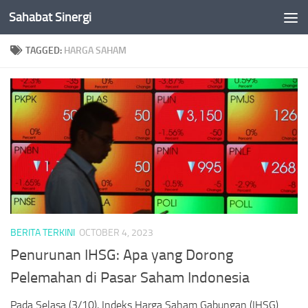
Sahabat Sinergi
Skip to content
TAGGED:
HARGA SAHAM
BERITA TERKINI
OCTOBER 4, 2023
Penurunan IHSG: Apa yang Dorong
Pelemahan di Pasar Saham Indonesia
Pada Selasa (3/10), Indeks Harga Saham Gabungan (IHSG)