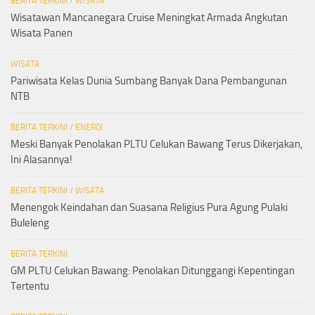
BERITA TERKINI
/
WISATA
Wisatawan Mancanegara Cruise Meningkat Armada Angkutan
Wisata Panen
WISATA
Pariwisata Kelas Dunia Sumbang Banyak Dana Pembangunan
NTB
BERITA TERKINI
/
ENERGI
Meski Banyak Penolakan PLTU Celukan Bawang Terus Dikerjakan,
Ini Alasannya!
BERITA TERKINI
/
WISATA
Menengok Keindahan dan Suasana Religius Pura Agung Pulaki
Buleleng
BERITA TERKINI
GM PLTU Celukan Bawang: Penolakan Ditunggangi Kepentingan
Tertentu