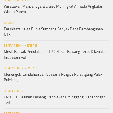
BERITA TERKINI
/
WISATA
Wisatawan Mancanegara Cruise Meningkat Armada Angkutan
Wisata Panen
WISATA
Pariwisata Kelas Dunia Sumbang Banyak Dana Pembangunan
NTB
BERITA TERKINI
/
ENERGI
Meski Banyak Penolakan PLTU Celukan Bawang Terus Dikerjakan,
Ini Alasannya!
BERITA TERKINI
/
WISATA
Menengok Keindahan dan Suasana Religius Pura Agung Pulaki
Buleleng
BERITA TERKINI
GM PLTU Celukan Bawang: Penolakan Ditunggangi Kepentingan
Tertentu