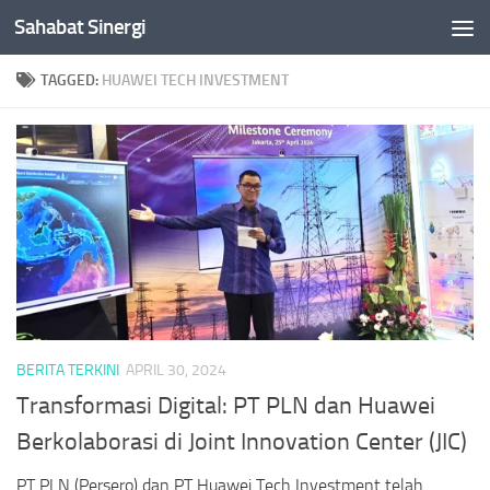
Sahabat Sinergi
Skip to content
TAGGED:
HUAWEI TECH INVESTMENT
BERITA TERKINI
APRIL 30, 2024
Transformasi Digital: PT PLN dan Huawei
Berkolaborasi di Joint Innovation Center (JIC)
PT PLN (Persero) dan PT Huawei Tech Investment telah