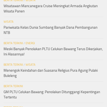
BERITA TERKINI
/
WISATA
Wisatawan Mancanegara Cruise Meningkat Armada Angkutan
Wisata Panen
WISATA
Pariwisata Kelas Dunia Sumbang Banyak Dana Pembangunan
NTB
BERITA TERKINI
/
ENERGI
Meski Banyak Penolakan PLTU Celukan Bawang Terus Dikerjakan,
Ini Alasannya!
BERITA TERKINI
/
WISATA
Menengok Keindahan dan Suasana Religius Pura Agung Pulaki
Buleleng
BERITA TERKINI
GM PLTU Celukan Bawang: Penolakan Ditunggangi Kepentingan
Tertentu