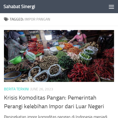
Sahabat Sinergi
Skip to content
TAGGED:
IMPOR PANGAN
BERITA TERKINI
JUNE 26, 2023
Krisis Komoditas Pangan: Pemerintah
Perangi kelebihan Impor dari Luar Negeri
Peningkatan impor komoditas pangan di Indonesia menjadi