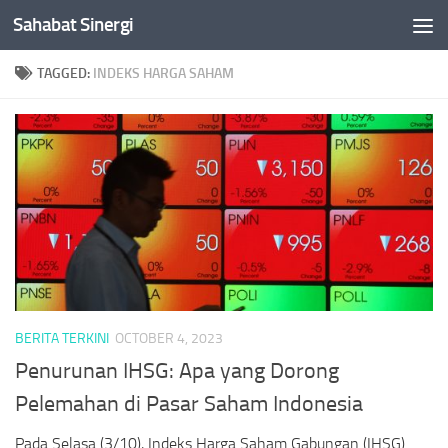
Sahabat Sinergi
Skip to content
TAGGED:
INDEKS HARGA SAHAM
BERITA TERKINI
OCTOBER 4, 2023
Penurunan IHSG: Apa yang Dorong
Pelemahan di Pasar Saham Indonesia
Pada Selasa (3/10), Indeks Harga Saham Gabungan (IHSG)