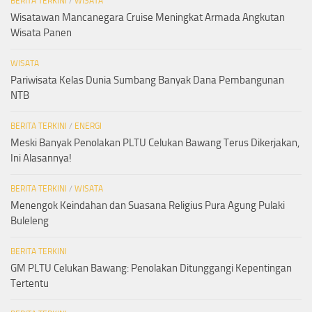
BERITA TERKINI
/
WISATA
Wisatawan Mancanegara Cruise Meningkat Armada Angkutan
Wisata Panen
WISATA
Pariwisata Kelas Dunia Sumbang Banyak Dana Pembangunan
NTB
BERITA TERKINI
/
ENERGI
Meski Banyak Penolakan PLTU Celukan Bawang Terus Dikerjakan,
Ini Alasannya!
BERITA TERKINI
/
WISATA
Menengok Keindahan dan Suasana Religius Pura Agung Pulaki
Buleleng
BERITA TERKINI
GM PLTU Celukan Bawang: Penolakan Ditunggangi Kepentingan
Tertentu