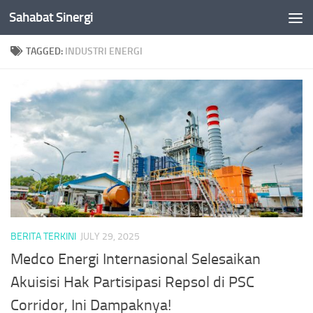
Sahabat Sinergi
Skip to content
TAGGED:
INDUSTRI ENERGI
BERITA TERKINI
JULY 29, 2025
Medco Energi Internasional Selesaikan
Akuisisi Hak Partisipasi Repsol di PSC
Corridor, Ini Dampaknya!