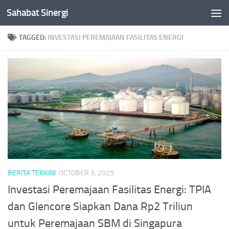
Sahabat Sinergi
Skip to content
TAGGED:
INVESTASI PEREMAJAAN FASILITAS ENERGI
BERITA TERKINI
OCTOBER 3, 2025
Investasi Peremajaan Fasilitas Energi: TPIA
dan Glencore Siapkan Dana Rp2 Triliun
untuk Peremajaan SBM di Singapura