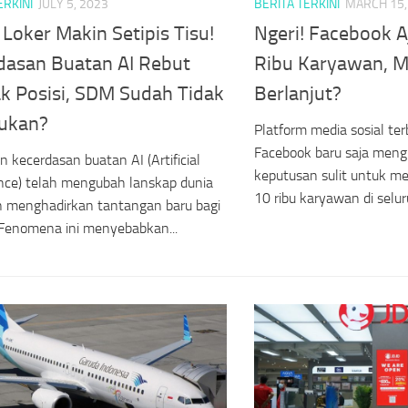
ERKINI
JULY 5, 2023
BERITA TERKINI
MARCH 15,
Loker Makin Setipis Tisu!
Ngeri! Facebook 
dasan Buatan AI Rebut
Ribu Karyawan, M
k Posisi, SDM Sudah Tidak
Berlanjut?
lukan?
Platform media sosial terb
Facebook baru saja me
n kecerdasan buatan AI (Artificial
keputusan sulit untuk m
ence) telah mengubah lanskap dunia
10 ribu karyawan di seluru
n menghadirkan tantangan baru bagi
 Fenomena ini menyebabkan...