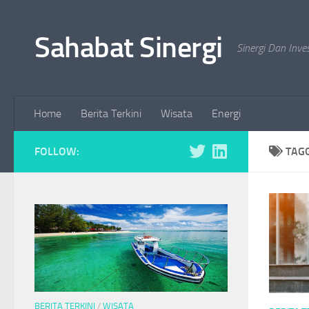
Skip to content
Sahabat Sinergi
Sinergi Dan Inve
Home
Berita Terkini
Wisata
Energi
FOLLOW:
TAG
BERITA TERKINI
/
WISATA