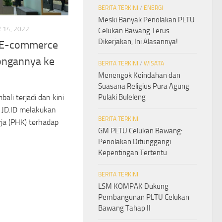
BERITA TERKINI
/
ENERGI
Meski Banyak Penolakan PLTU
14, 2022
Celukan Bawang Terus
Dikerjakan, Ini Alasannya!
 E-commerce
songannya ke
BERITA TERKINI
/
WISATA
Menengok Keindahan dan
Suasana Religius Pura Agung
Pulaki Buleleng
ali terjadi dan kini
. JD.ID melakukan
BERITA TERKINI
ja (PHK) terhadap
GM PLTU Celukan Bawang:
Penolakan Ditunggangi
Kepentingan Tertentu
BERITA TERKINI
LSM KOMPAK Dukung
Pembangunan PLTU Celukan
Bawang Tahap II