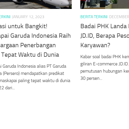
ERKINI
JANUARY 12, 2023
BERITA TERKINI
DECEMBER 
si untuk Bangkit!
Badai PHK Landa
pai Garuda Indonesia Raih
JD.ID, Berapa Pe
argaan Penerbangan
Karyawan?
g Tepat Waktu di Dunia
Kabar soal badai PHK kemb
giliran E-commerce JD.ID
 Garuda Indonesia alias PT Garuda
pemutusan hubungan ker
a (Persero) mendapatkan predikat
30 persen...
maskapai paling tepat waktu di dunia
 dari...