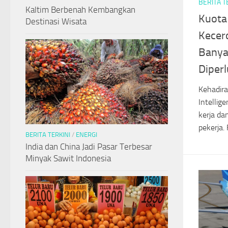
BERITA T
Kaltim Berbenah Kembangkan
Kuota 
Destinasi Wisata
Kecer
Banya
Diper
Kehadira
Intellig
kerja da
pekerja.
BERITA TERKINI
/
ENERGI
India dan China Jadi Pasar Terbesar
Minyak Sawit Indonesia