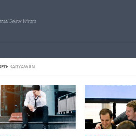
stasi Sektor Wisata
GED:
KARYAWAN