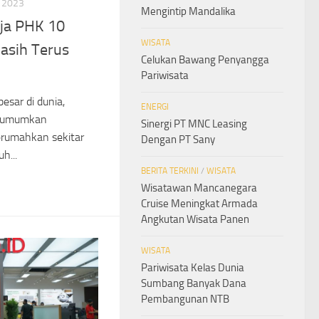
 2023
Mengintip Mandalika
Aja PHK 10
WISATA
asih Terus
Celukan Bawang Penyangga
Pariwisata
esar di dunia,
ENERGI
ngumumkan
Sinergi PT MNC Leasing
erumahkan sekitar
Dengan PT Sany
h...
BERITA TERKINI
/
WISATA
Wisatawan Mancanegara
Cruise Meningkat Armada
Angkutan Wisata Panen
WISATA
Pariwisata Kelas Dunia
Sumbang Banyak Dana
Pembangunan NTB