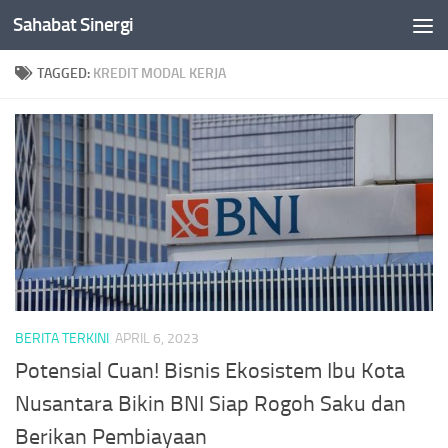
Sahabat Sinergi
Skip to content
TAGGED:
KREDIT MODAL KERJA
BERITA TERKINI
APRIL 6, 2023
Potensial Cuan! Bisnis Ekosistem Ibu Kota
Nusantara Bikin BNI Siap Rogoh Saku dan
Berikan Pembiayaan