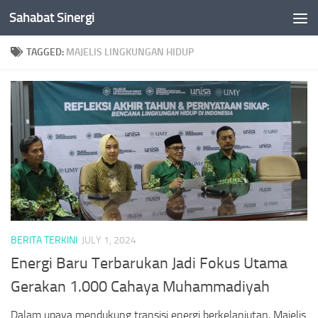
Sahabat Sinergi
Skip to content
TAGGED:
MAJELIS LINGKUNGAN HIDUP
BERITA TERKINI
JULY 1, 2024
Energi Baru Terbarukan Jadi Fokus Utama
Gerakan 1.000 Cahaya Muhammadiyah
Dalam upaya mendukung transisi energi berkelanjutan, Majelis