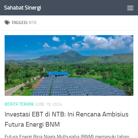
Sahabat Sinergi
Skip to content
TAGGED:
NTB
BERITA TERKINI
JUNE 19, 2024
Investasi EBT di NTB: Ini Rencana Ambisius
Futura Energi BNM
Futura Energi Bina Niaga Multiusaha (BNM) memasuki tahap