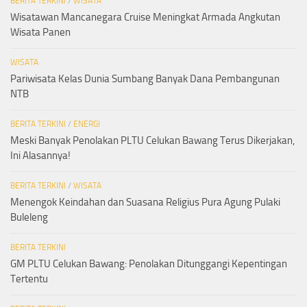
BERITA TERKINI
/
WISATA
Wisatawan Mancanegara Cruise Meningkat Armada Angkutan
Wisata Panen
WISATA
Pariwisata Kelas Dunia Sumbang Banyak Dana Pembangunan
NTB
BERITA TERKINI
/
ENERGI
Meski Banyak Penolakan PLTU Celukan Bawang Terus Dikerjakan,
Ini Alasannya!
BERITA TERKINI
/
WISATA
Menengok Keindahan dan Suasana Religius Pura Agung Pulaki
Buleleng
BERITA TERKINI
GM PLTU Celukan Bawang: Penolakan Ditunggangi Kepentingan
Tertentu