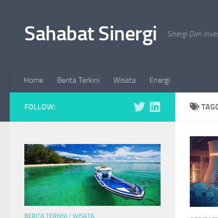
Skip to content
Sahabat Sinergi
Sinergi Dan Inve
Home
Berita Terkini
Wisata
Energi
FOLLOW:
TAG
BERITA TERKINI
/
WISATA