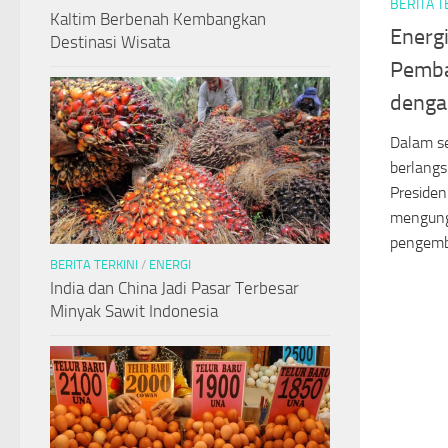
BERITA T
Kaltim Berbenah Kembangkan
Energi
Destinasi Wisata
Pemba
denga
Dalam s
berlangs
Presiden
mengung
pengemb
BERITA TERKINI
/
ENERGI
India dan China Jadi Pasar Terbesar
Minyak Sawit Indonesia