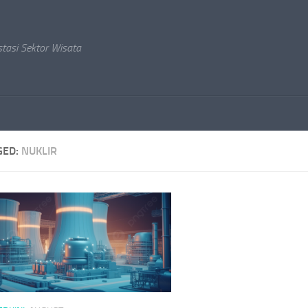
stasi Sektor Wisata
GED:
NUKLIR