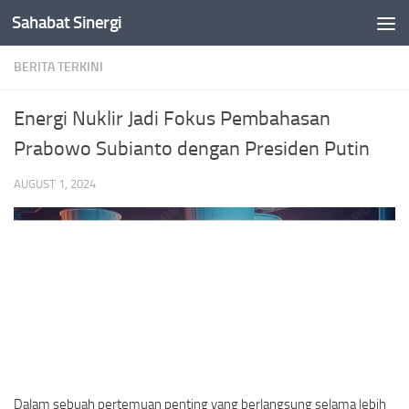
Sahabat Sinergi
Skip to content
BERITA TERKINI
Energi Nuklir Jadi Fokus Pembahasan
Prabowo Subianto dengan Presiden Putin
AUGUST 1, 2024
Dalam sebuah pertemuan penting yang berlangsung selama lebih