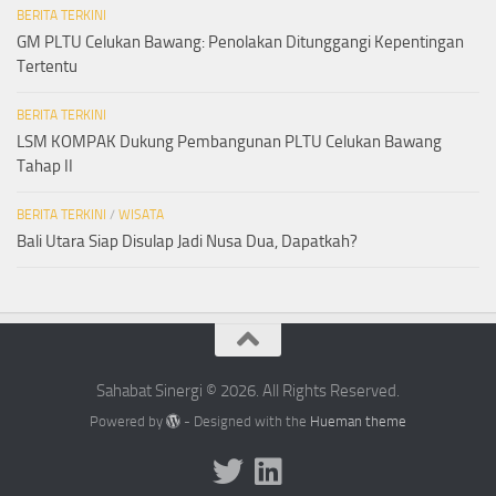
BERITA TERKINI
GM PLTU Celukan Bawang: Penolakan Ditunggangi Kepentingan
Tertentu
BERITA TERKINI
LSM KOMPAK Dukung Pembangunan PLTU Celukan Bawang
Tahap II
BERITA TERKINI
/
WISATA
Bali Utara Siap Disulap Jadi Nusa Dua, Dapatkah?
Sahabat Sinergi © 2026. All Rights Reserved.
Powered by
- Designed with the
Hueman theme