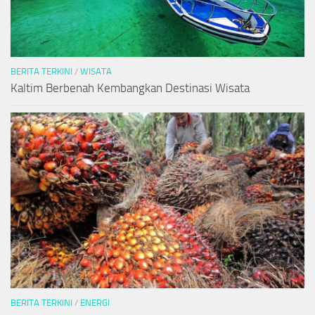
BERITA TERKINI
/
WISATA
Kaltim Berbenah Kembangkan Destinasi Wisata
BERITA TERKINI
/
ENERGI