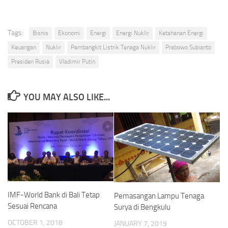
Tags:
Bisnis
Ekonomi
Energi
Energi Nuklir
Ketahanan Energi
Keuangan
Nuklir
Pembangkit Listrik Tenaga Nuklir
Prabowo Subianto
Presiden Rusia
Vladimir Putin
YOU MAY ALSO LIKE...
IMF-World Bank di Bali Tetap
Pemasangan Lampu Tenaga
Sesuai Rencana
Surya di Bengkulu
OCTOBER 1, 2018
JANUARY 7, 2019