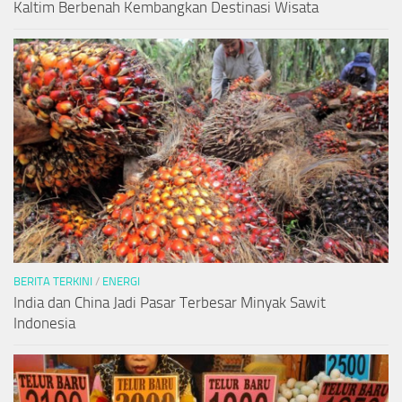
Kaltim Berbenah Kembangkan Destinasi Wisata
BERITA TERKINI
/
ENERGI
India dan China Jadi Pasar Terbesar Minyak Sawit
Indonesia