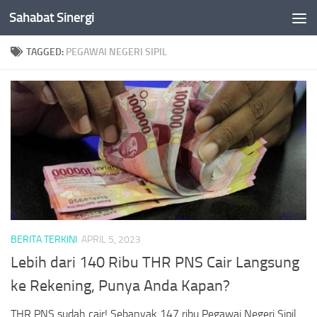
Sahabat Sinergi
Skip to content
TAGGED:
PEGAWAI NEGERI SIPIL
BERITA TERKINI
APRIL 5, 2023
Lebih dari 140 Ribu THR PNS Cair Langsung
ke Rekening, Punya Anda Kapan?
THR PNS sudah cair! Sebanyak 147 ribu Pegawai Negeri Sipil